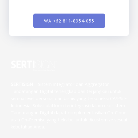
WA +62 811-8954-055
SERTISIGN
– Sistem Integrator dan Aggregator
Tandatangan Digital terlengkap dan terjangkau untuk
semua level personal dan bisnis yang terkoneksi CA/PSrE
Indonesia. Solusi platform terintegrasi dalam ekosistem
Tandatangan Digital dapat diimplementasikan On-Cloud
atau On-Premise yang fleksibel untuk dicustomize sesuai
kebutuhan Anda.