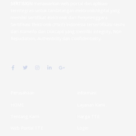
SERTISIGN
menawarkan web portal dan aplikasi
terintegrasi untuk tandatangan elektronik/digital yang
memiliki sertifikat elektronik dari Penyelenggara
Sertifikasi Elektronik (PSrE) Indonesia tersertifikasi resmi
dari Kominfo dan Dukcapil yang memiliki Integrity, Non
Repudiation, Authenticity dan Confidentiality.
F
T
I
L
G
a
w
n
i
o
c
i
s
n
o
e
t
t
k
g
b
t
a
e
l
o
e
g
d
e
o
r
r
i
-
k
a
n
p
Perusahaan
Informasi
-
m
-
l
f
i
u
HOME
Layanan Kami
n
s
-
g
Tentang Kami
Harga TTE
Web Portal TTE
Login