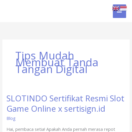
Skip
MAI
to
content
MEN
Tips Mudah
Membuat Tanda
Tangan Digital
SLOTINDO Sertifikat Resmi Slot
SLOTINDO
Sertifikat
Game Online x sertisign.id
Resmi
Slot
Blog
Game
Hai, pembaca setia! Apakah Anda pernah merasa repot
Online