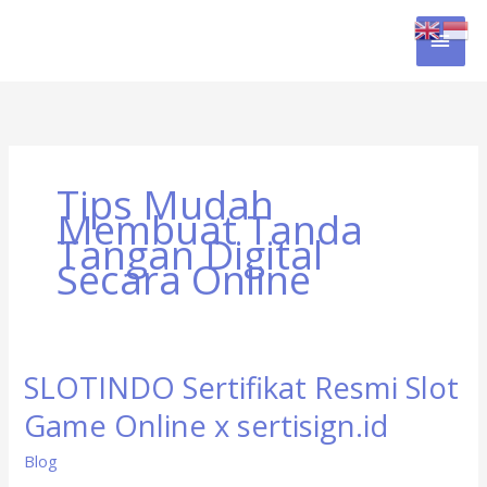
Skip
MAI
to
content
MEN
Tips Mudah
Membuat Tanda
Tangan Digital
Secara Online
SLOTINDO Sertifikat Resmi Slot
SLOTINDO
Sertifikat
Game Online x sertisign.id
Resmi
Slot
Blog
Game