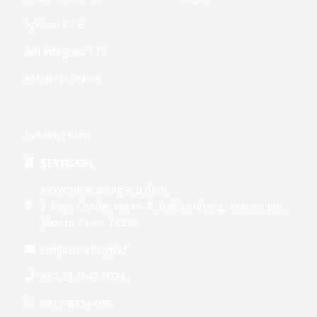
Aplikasi TTE
API Integrasi TTE
eMeterai Online
Hubungi Kami
SERTISIGN
EZWORK Building 3rd floor
Jl. Raya Condet No.1A–F, Balekambang, Kramat Jati,
Jakarta Timur 13530
crm[at]sertisign.id
+62 21 8043-0734
0811-8954-055