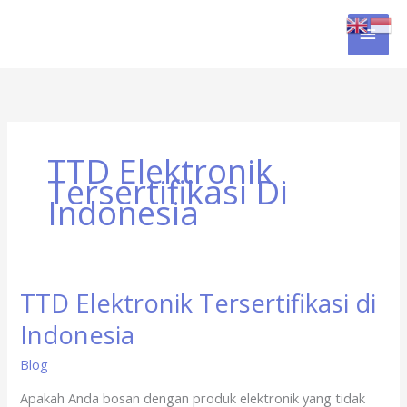
Skip
MAI
to
content
MEN
TTD Elektronik
Tersertifikasi Di
Indonesia
TTD Elektronik Tersertifikasi di
TTD
Elektronik
Indonesia
Tersertifikasi
di
Blog
Indonesia
Apakah Anda bosan dengan produk elektronik yang tidak