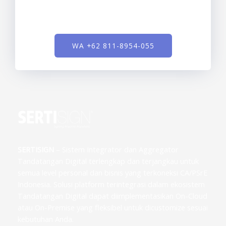
WA +62 811-8954-055
SERTISIGN
– Sistem Integrator dan Aggregator
Tandatangan Digital terlengkap dan terjangkau untuk
semua level personal dan bisnis yang terkoneksi CA/PSrE
Indonesia. Solusi platform terintegrasi dalam ekosistem
Tandatangan Digital dapat diimplementasikan On-Cloud
atau On-Premise yang fleksibel untuk dicustomize sesuai
kebutuhan Anda.