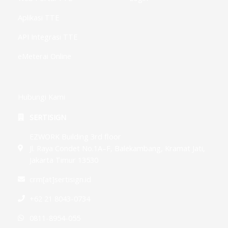
Aplikasi TTE
API Integrasi TTE
eMeterai Online
Hubungi Kami
SERTISIGN
EZWORK Building 3rd floor
Jl. Raya Condet No.1A–F, Balekambang, Kramat Jati,
Jakarta Timur 13530
crm[at]sertisign.id
+62 21 8043-0734
0811-8954-055