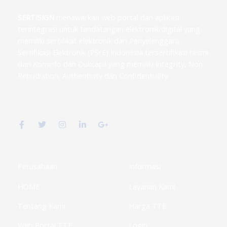
SERTISIGN
menawarkan web portal dan aplikasi
terintegrasi untuk tandatangan elektronik/digital yang
memiliki sertifikat elektronik dari Penyelenggara
Sertifikasi Elektronik (PSrE) Indonesia tersertifikasi resmi
dari Kominfo dan Dukcapil yang memiliki Integrity, Non
Repudiation, Authenticity dan Confidentiality.
F
T
I
L
G
a
w
n
i
o
c
i
s
n
o
e
t
t
k
g
b
t
a
e
l
o
e
g
d
e
o
r
r
i
-
k
a
n
p
Perusahaan
Informasi
-
m
-
l
f
i
u
HOME
Layanan Kami
n
s
-
g
Tentang Kami
Harga TTE
Web Portal TTE
Login