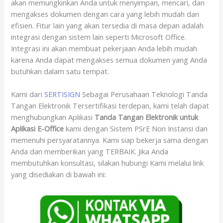
akan memungkinkan Anda untuk menyimpan, mencari, dan
mengakses dokumen dengan cara yang lebih mudah dan
efisien. Fitur lain yang akan tersedia di masa depan adalah
integrasi dengan sistem lain seperti Microsoft Office.
Integrasi ini akan membuat pekerjaan Anda lebih mudah
karena Anda dapat mengakses semua dokumen yang Anda
butuhkan dalam satu tempat.
Kami dari
SERTISIGN
Sebagai Perusahaan Teknologi Tanda
Tangan Elektronik Tersertifikasi terdepan, kami telah dapat
menghubungkan Aplikasi
Tanda Tangan Elektronik untuk
Aplikasi E-Office
kami dengan Sistem PSrE Non Instansi dan
memenuhi persyaratannya. Kami siap bekerja sama dengan
Anda dan memberikan yang TERBAIK. Jika Anda
membutuhkan konsultasi, silakan hubungi Kami melalui link
yang disediakan di bawah ini: