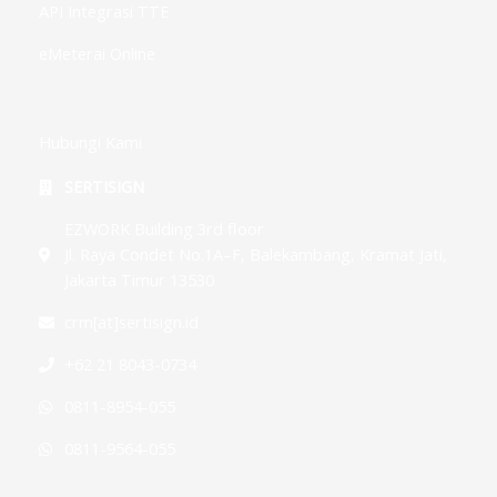
API Integrasi TTE
eMeterai Online
Hubungi Kami
SERTISIGN
EZWORK Building 3rd floor
Jl. Raya Condet No.1A–F, Balekambang, Kramat Jati,
Jakarta Timur 13530
crm[at]sertisign.id
+62 21 8043-0734
0811-8954-055
0811-9564-055