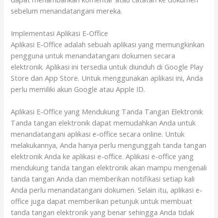
sebelum menandatangani mereka.
Implementasi Aplikasi E-Office
Aplikasi E-Office adalah sebuah aplikasi yang memungkinkan
pengguna untuk menandatangani dokumen secara
elektronik. Aplikasi ini tersedia untuk diunduh di Google Play
Store dan App Store. Untuk menggunakan aplikasi ini, Anda
perlu memiliki akun Google atau Apple ID.
Aplikasi E-Office yang Mendukung Tanda Tangan Elektronik
Tanda tangan elektronik dapat memudahkan Anda untuk
menandatangani aplikasi e-office secara online. Untuk
melakukannya, Anda hanya perlu mengunggah tanda tangan
elektronik Anda ke aplikasi e-office. Aplikasi e-office yang
mendukung tanda tangan elektronik akan mampu mengenali
tanda tangan Anda dan memberikan notifikasi setiap kali
Anda perlu menandatangani dokumen. Selain itu, aplikasi e-
office juga dapat memberikan petunjuk untuk membuat
tanda tangan elektronik yang benar sehingga Anda tidak