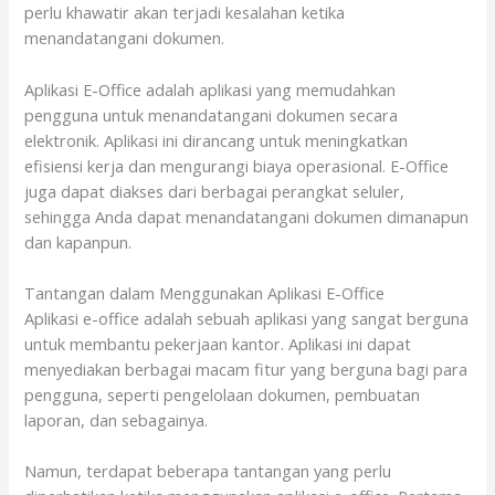
perlu khawatir akan terjadi kesalahan ketika
menandatangani dokumen.
Aplikasi E-Office adalah aplikasi yang memudahkan
pengguna untuk menandatangani dokumen secara
elektronik. Aplikasi ini dirancang untuk meningkatkan
efisiensi kerja dan mengurangi biaya operasional. E-Office
juga dapat diakses dari berbagai perangkat seluler,
sehingga Anda dapat menandatangani dokumen dimanapun
dan kapanpun.
Tantangan dalam Menggunakan Aplikasi E-Office
Aplikasi e-office adalah sebuah aplikasi yang sangat berguna
untuk membantu pekerjaan kantor. Aplikasi ini dapat
menyediakan berbagai macam fitur yang berguna bagi para
pengguna, seperti pengelolaan dokumen, pembuatan
laporan, dan sebagainya.
Namun, terdapat beberapa tantangan yang perlu