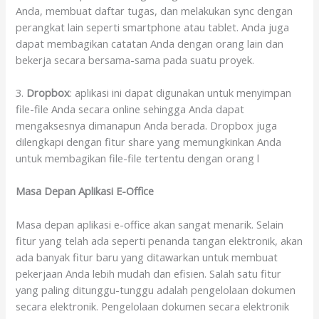
Anda, membuat daftar tugas, dan melakukan sync dengan
perangkat lain seperti smartphone atau tablet. Anda juga
dapat membagikan catatan Anda dengan orang lain dan
bekerja secara bersama-sama pada suatu proyek.
3.
Dropbox
: aplikasi ini dapat digunakan untuk menyimpan
file-file Anda secara online sehingga Anda dapat
mengaksesnya dimanapun Anda berada. Dropbox juga
dilengkapi dengan fitur share yang memungkinkan Anda
untuk membagikan file-file tertentu dengan orang l
Masa Depan Aplikasi E-Office
Masa depan aplikasi e-office akan sangat menarik. Selain
fitur yang telah ada seperti penanda tangan elektronik, akan
ada banyak fitur baru yang ditawarkan untuk membuat
pekerjaan Anda lebih mudah dan efisien. Salah satu fitur
yang paling ditunggu-tunggu adalah pengelolaan dokumen
secara elektronik. Pengelolaan dokumen secara elektronik