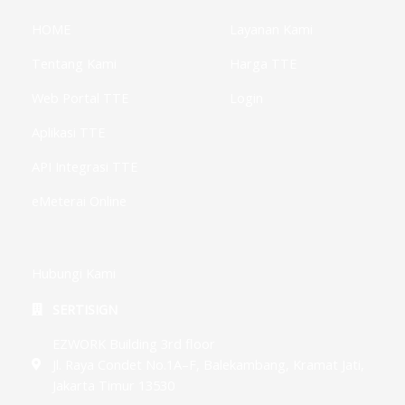
-
m
-
l
f
i
u
HOME
Layanan Kami
n
s
-
g
Tentang Kami
Harga TTE
Web Portal TTE
Login
Aplikasi TTE
API Integrasi TTE
eMeterai Online
Hubungi Kami
SERTISIGN
EZWORK Building 3rd floor
Jl. Raya Condet No.1A–F, Balekambang, Kramat Jati,
Jakarta Timur 13530