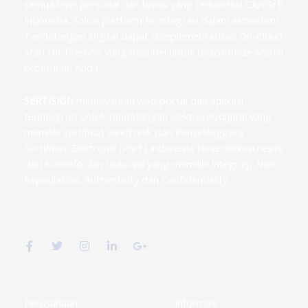
semua level personal dan bisnis yang terkoneksi CA/PSrE
Indonesia. Solusi platform terintegrasi dalam ekosistem
Tandatangan Digital dapat diimplementasikan On-Cloud
atau On-Premise yang fleksibel untuk dicustomize sesuai
kebutuhan Anda.
SERTISIGN
menawarkan web portal dan aplikasi
terintegrasi untuk tandatangan elektronik/digital yang
memiliki sertifikat elektronik dari Penyelenggara
Sertifikasi Elektronik (PSrE) Indonesia tersertifikasi resmi
dari Kominfo dan Dukcapil yang memiliki Integrity, Non
Repudiation, Authenticity dan Confidentiality.
F
T
I
L
G
a
w
n
i
o
c
i
s
n
o
e
t
t
k
g
b
t
a
e
l
o
e
g
d
e
o
r
r
i
-
k
a
n
p
Perusahaan
Informasi