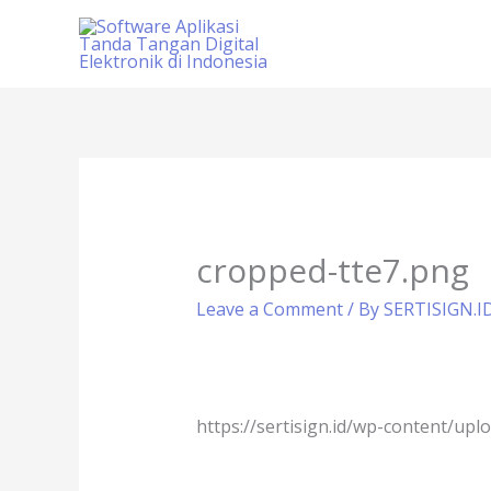
Skip
to
content
cropped-tte7.png
Leave a Comment
/ By
SERTISIGN.I
https://sertisign.id/wp-content/up