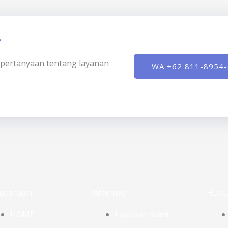
?
ki pertanyaan tentang layanan
WA +62 811-8954
usahaan
Informasi
Hubu
HOME
Layanan Kami