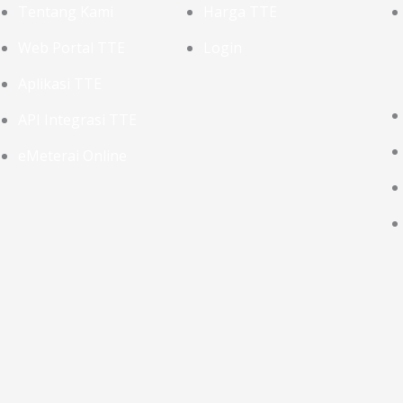
Tentang Kami
Harga TTE
Web Portal TTE
Login
Aplikasi TTE
API Integrasi TTE
eMeterai Online