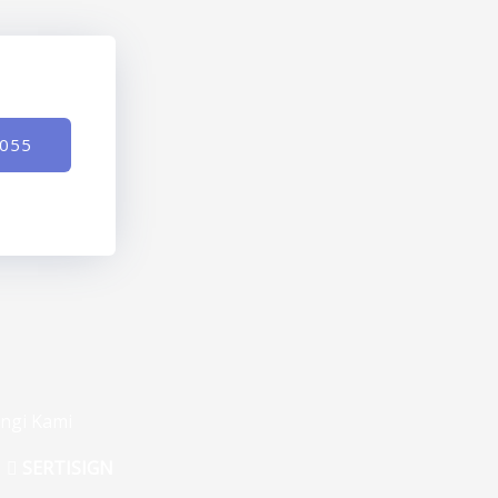
-055
ngi Kami
SERTISIGN