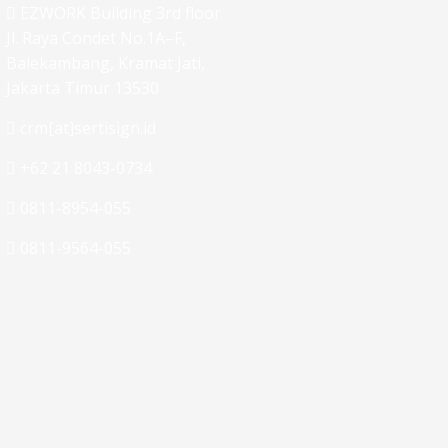
EZWORK Building 3rd floor
Jl. Raya Condet No.1A–F,
Balekambang, Kramat Jati,
Jakarta Timur 13530
crm[at]sertisign.id
+62 21 8043-0734
0811-8954-055
0811-9564-055