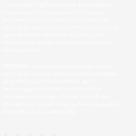
Tandatangan Digital terlengkap dan terjangkau
untuk semua level personal dan bisnis yang
terkoneksi CA/PSrE Indonesia. Solusi platform
terintegrasi dalam ekosistem Tandatangan Digital
dapat diimplementasikan On-Cloud atau On-
Premise yang fleksibel untuk dicustomize sesuai
kebutuhan Anda.
SERTISIGN
menawarkan web portal dan aplikasi
terintegrasi untuk tandatangan elektronik/digital
yang memiliki sertifikat elektronik dari
Penyelenggara Sertifikasi Elektronik (PSrE)
Indonesia tersertifikasi resmi dari Kominfo dan
Dukcapil yang memiliki Integrity, Non Repudiation,
Authenticity dan Confidentiality.
F
T
I
L
G