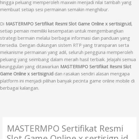
hingga peluang memperoleh maxwin menjadi nilai tambah yang
membuat setiap sesi permainan semakin menghibur.
Di
MASTERMPO Sertifikat Resmi Slot Game Online x sertisign.id
,
setiap pemain memiliki kesempatan untuk mengembangkan
strategi bermain melalui berbagai informasi dan panduan yang
tersedia. Dengan dukungan sistem RTP yang transparan serta
mekanisme permainan yang adil, seluruh pengguna memperoleh
peluang yang seimbang dalam meraih hasil terbaik. Jelajahi semua
keunggulan yang ditawarkan
MASTERMPO Sertifikat Resmi Slot
Game Online x sertisign.id
dan rasakan sendiri alasan mengapa
platform ini menjadi pilihan banyak pecinta game online mobile di
berbagai kalangan.
MASTERMPO Sertifikat Resmi
Slot Game Online x sertisign.id