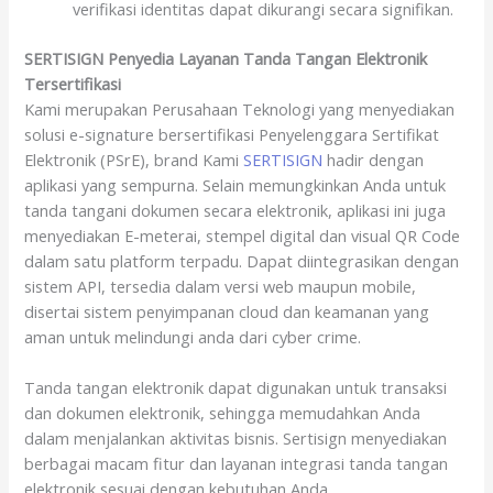
verifikasi identitas dapat dikurangi secara signifikan.
SERTISIGN Penyedia Layanan Tanda Tangan Elektronik
Tersertifikasi
Kami merupakan Perusahaan Teknologi yang menyediakan
solusi e-signature bersertifikasi Penyelenggara Sertifikat
Elektronik (PSrE), brand Kami
SERTISIGN
hadir dengan
aplikasi yang sempurna. Selain memungkinkan Anda untuk
tanda tangani dokumen secara elektronik, aplikasi ini juga
menyediakan E-meterai, stempel digital dan visual QR Code
dalam satu platform terpadu. Dapat diintegrasikan dengan
sistem API, tersedia dalam versi web maupun mobile,
disertai sistem penyimpanan cloud dan keamanan yang
aman untuk melindungi anda dari cyber crime.
Tanda tangan elektronik dapat digunakan untuk transaksi
dan dokumen elektronik, sehingga memudahkan Anda
dalam menjalankan aktivitas bisnis. Sertisign menyediakan
berbagai macam fitur dan layanan integrasi tanda tangan
elektronik sesuai dengan kebutuhan Anda.