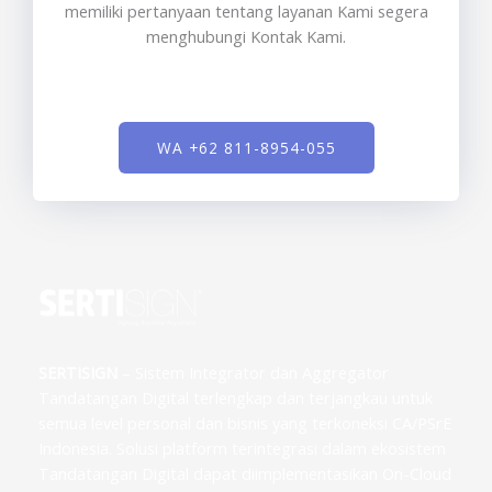
memiliki pertanyaan tentang layanan Kami segera
menghubungi Kontak Kami.
WA +62 811-8954-055
SERTISIGN
– Sistem Integrator dan Aggregator
Tandatangan Digital terlengkap dan terjangkau untuk
semua level personal dan bisnis yang terkoneksi CA/PSrE
Indonesia. Solusi platform terintegrasi dalam ekosistem
Tandatangan Digital dapat diimplementasikan On-Cloud