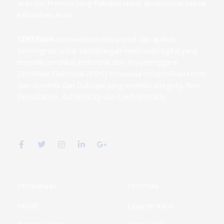
atau On-Premise yang fleksibel untuk dicustomize sesuai
kebutuhan Anda.
SERTISIGN
menawarkan web portal dan aplikasi
terintegrasi untuk tandatangan elektronik/digital yang
memiliki sertifikat elektronik dari Penyelenggara
Sertifikasi Elektronik (PSrE) Indonesia tersertifikasi resmi
dari Kominfo dan Dukcapil yang memiliki Integrity, Non
Repudiation, Authenticity dan Confidentiality.
F
T
I
L
G
a
w
n
i
o
c
i
s
n
o
e
t
t
k
g
b
t
a
e
l
o
e
g
d
e
o
r
r
i
-
k
a
n
p
Perusahaan
Informasi
-
m
-
l
f
i
u
HOME
Layanan Kami
n
s
-