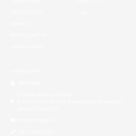
g
Tentang Kami
Harga TTE
Web Portal TTE
Login
Aplikasi TTE
API Integrasi TTE
eMeterai Online
Hubungi Kami
SERTISIGN
EZWORK Building 3rd floor
Jl. Raya Condet No.1A–F, Balekambang, Kramat Jati,
Jakarta Timur 13530
crm[at]sertisign.id
+62 21 8043-0734