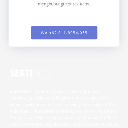
menghubungi Kontak Kami.
WA +62 811-8954-055
SERTISIGN
– Sistem Integrator dan Aggregator
Tandatangan Digital terlengkap dan terjangkau untuk
semua level personal dan bisnis yang terkoneksi CA/PSrE
Indonesia. Solusi platform terintegrasi dalam ekosistem
Tandatangan Digital dapat diimplementasikan On-Cloud
atau On-Premise yang fleksibel untuk dicustomize sesuai