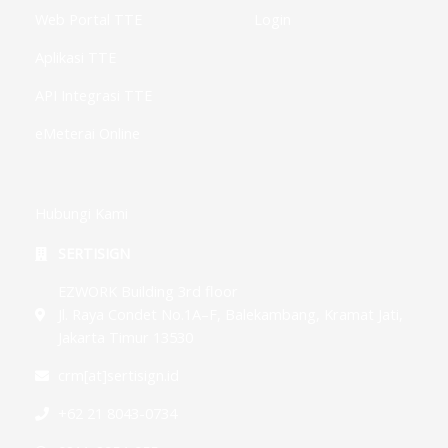
Web Portal TTE
Login
Aplikasi TTE
API Integrasi TTE
eMeterai Online
Hubungi Kami
SERTISIGN
EZWORK Building 3rd floor
Jl. Raya Condet No.1A–F, Balekambang, Kramat Jati,
Jakarta Timur 13530
crm[at]sertisign.id
+62 21 8043-0734