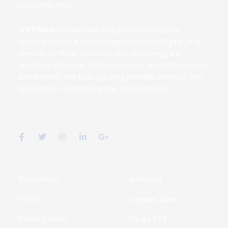
kebutuhan Anda.
SERTISIGN
menawarkan web portal dan aplikasi
terintegrasi untuk tandatangan elektronik/digital yang
memiliki sertifikat elektronik dari Penyelenggara
Sertifikasi Elektronik (PSrE) Indonesia tersertifikasi resmi
dari Kominfo dan Dukcapil yang memiliki Integrity, Non
Repudiation, Authenticity dan Confidentiality.
F
T
I
L
G
a
w
n
i
o
c
i
s
n
o
e
t
t
k
g
b
t
a
e
l
o
e
g
d
e
o
r
r
i
-
k
a
n
p
Perusahaan
Informasi
-
m
-
l
f
i
u
HOME
Layanan Kami
n
s
-
g
Tentang Kami
Harga TTE