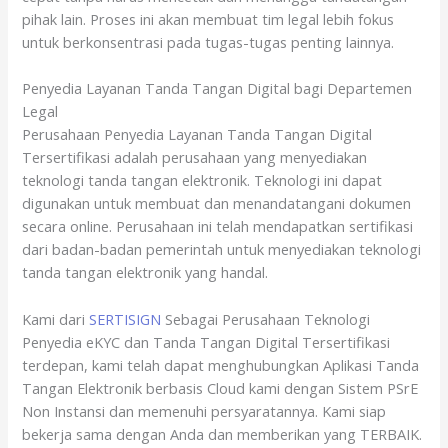
pihak lain. Proses ini akan membuat tim legal lebih fokus
untuk berkonsentrasi pada tugas-tugas penting lainnya.
Penyedia Layanan Tanda Tangan Digital bagi Departemen
Legal
Perusahaan
Penyedia Layanan Tanda Tangan Digital
Tersertifikasi adalah perusahaan yang menyediakan
teknologi tanda tangan elektronik. Teknologi ini dapat
digunakan untuk membuat dan menandatangani dokumen
secara online. Perusahaan ini telah mendapatkan sertifikasi
dari badan-badan pemerintah untuk menyediakan teknologi
tanda tangan elektronik yang handal.
Kami dari
SERTISIGN
Sebagai Perusahaan Teknologi
Penyedia eKYC dan Tanda Tangan Digital Tersertifikasi
terdepan, kami telah dapat menghubungkan Aplikasi Tanda
Tangan Elektronik berbasis Cloud kami dengan Sistem PSrE
Non Instansi dan memenuhi persyaratannya. Kami siap
bekerja sama dengan Anda dan memberikan yang TERBAIK.