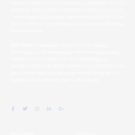
semua level personal dan bisnis yang terkoneksi CA/PSrE
Indonesia. Solusi platform terintegrasi dalam ekosistem
Tandatangan Digital dapat diimplementasikan On-Cloud
atau On-Premise yang fleksibel untuk dicustomize sesuai
kebutuhan Anda.
SERTISIGN
menawarkan web portal dan aplikasi
terintegrasi untuk tandatangan elektronik/digital yang
memiliki sertifikat elektronik dari Penyelenggara
Sertifikasi Elektronik (PSrE) Indonesia tersertifikasi resmi
dari Kominfo dan Dukcapil yang memiliki Integrity, Non
Repudiation, Authenticity dan Confidentiality.
F
T
I
L
G
a
w
n
i
o
c
i
s
n
o
e
t
t
k
g
b
t
a
e
l
o
e
g
d
e
o
r
r
i
-
k
a
n
p
Perusahaan
Informasi