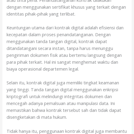
dengan menggunakan sertifikat khusus yang terkait dengan
identitas pihak-pihak yang terlibat.
Keuntungan utama dari kontrak digital adalah efisiensi dan
kecepatan dalam proses penandatanganan. Dengan
menggunakan tanda tangan digital, kontrak dapat
ditandatangani secara instan, tanpa harus menunggu
pengiriman dokumen fisik atau bertemu langsung dengan
para pihak terkait. Hal ini sangat menghemat waktu dan
biaya operasional departemen legal.
Selain itu, kontrak digital juga memiliki tingkat keamanan
yang tinggi. Tanda tangan digital menggunakan enkripsi
kriptografi untuk melindungi integritas dokumen dan
mencegah adanya pemalsuan atau manipulasi data. Ini
memastikan bahwa kontrak tersebut sah dan tidak dapat
disengketakan di mata hukum.
Tidak hanya itu, penggunaan kontrak digital juga membantu