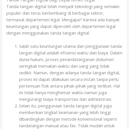
Tanda tangan digital telah menjadi teknologi yang semakin
populer dan terus berkembang di berbagai sektor,
termasuk departemen legal. Mengapa? Karena ada banyak
keuntungan yang dapat diperoleh oleh departemen legal
dengan menggunakan tanda tangan digital.
Salah satu keuntungan utama dari penggunaan tanda
tangan digital adalah efisiensi waktu dan biaya. Dalam
dunia hukum, proses penandatanganan dokumen
seringkali memakan waktu dan uang yang tidak
sedikit. Namun, dengan adanya tanda tangan digital,
proses ini dapat dilakukan secara instan tanpa perlu
pertemuan fisik antara pihak-pihak yang terlibat. Hal
ini tidak hanya menghemat waktu namun juga
mengurangi biaya transportasi dan administrasi.
Selain itu, penggunaan tanda tangan digital juga
memberikan tingkat keamanan yang lebih tinggi
dibandingkan dengan metode konvensional seperti
tandatangan manual atau fax. Tidak mudah untuk