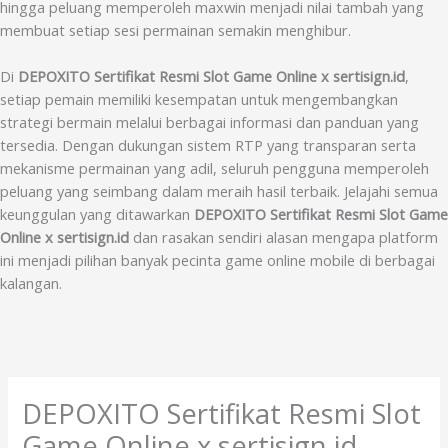
hingga peluang memperoleh maxwin menjadi nilai tambah yang
membuat setiap sesi permainan semakin menghibur.
Di
DEPOXITO Sertifikat Resmi Slot Game Online x sertisign.id
,
setiap pemain memiliki kesempatan untuk mengembangkan
strategi bermain melalui berbagai informasi dan panduan yang
tersedia. Dengan dukungan sistem RTP yang transparan serta
mekanisme permainan yang adil, seluruh pengguna memperoleh
peluang yang seimbang dalam meraih hasil terbaik. Jelajahi semua
keunggulan yang ditawarkan
DEPOXITO Sertifikat Resmi Slot Game
Online x sertisign.id
dan rasakan sendiri alasan mengapa platform
ini menjadi pilihan banyak pecinta game online mobile di berbagai
kalangan.
DEPOXITO Sertifikat Resmi Slot
Game Online x sertisign.id