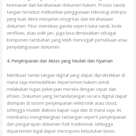
keamanan dan kerahasiaan dokumen hukum. Proses tanda
tangan tersebut melibatkan penggunaan teknologi enkripsi
yang kuat demi menjamin integritas dan kerahasiaan
dokumen. Fitur otentikasi ganda seperti kata sandi, kode
verifikasi, atau sidik jari, juga bisa dimasukkan sebagai
komponen tambahan yang lebih mencegah pemalsuan atau
penyalahgunaan dokumen.
4. Penyimpanan dan Akses yang Mudah dan Nyaman
Membuat tanda tangan digital yang dapat dipraktekkan di
mana saja memudahkan departemen hukum untuk
melakukan tugas pekerjaan mereka dengan cepat dan
efisien. Dokumen yang tertandatangan secara digital dapat
disimpan di sistem penyimpanan elektronik atau cloud,
sehingga mudah diakses kapan saja dan di mana saja. Ini
membantu menghilangkan tantangan seperti penyimpanan
dan pengarsipan dokumen fisik tradisional, sehingga
departemen legal dapat merespons kebutuhan bisnis