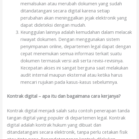
memalsukan atau merubah dokumen yang sudah
ditandatangani secara digital karena setiap
perubahan akan meninggalkan jejak elektronik yang
dapat dideteksi dengan mudah.
Keunggulan lainnya adalah kemudahan dalam melacak
riwayat dokumen. Dengan menggunakan sistem
penyimpanan online, departemen legal dapat dengan
cepat menemukan semua informasi terkait suatu
dokumen termasuk versi asli serta revisi-revisinya.
Kecepatan akses ini sangat berguna saat melakukan
audit internal maupun eksternal atau ketika harus
mencari rujukan pada kasus-kasus sebelumnya.
Kontrak digital – apa itu dan bagaimana cara kerjanya?
Kontrak digital menjadi salah satu contoh penerapan tanda
tangan digital yang populer di departemen legal. Kontrak
digital adalah kontrak hukum yang dibuat dan
ditandatangani secara elektronik, tanpa perlu cetakan fisik
atau tinta pena. Penandatanganan kontrak dilakukan