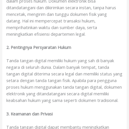
dalam proses hukum. Dokumen elektronik bisa
ditandatangani dan dikirimkan secara instan, tanpa harus
mencetak, mengirim dan tunggu dokumen fisik yang
datang. Hal ini mempercepat transaksi hukum,
memprihatinkan waktu dan sumber daya, serta
meningkatkan efisiensi departemen legal.
2. Pentingnya Persyaratan Hukum
Tanda tangan digital memiliki hukum yang sah di banyak
negara di seluruh dunia. Dalam banyak tempat, tanda
tangan digital diterima secara legal dan memiliki status yang
setara dengan tanda tangan fisik. Apabila para pengguna
proses hukum menggunakan tanda tangan digital, dokumen
elektronik yang ditandatangani secara digital memiliki
keabsahan hukum yang sama seperti dokumen tradisional.
3. Keamanan dan Privasi
Tanda tangan digital dapat membantu meningkatkan