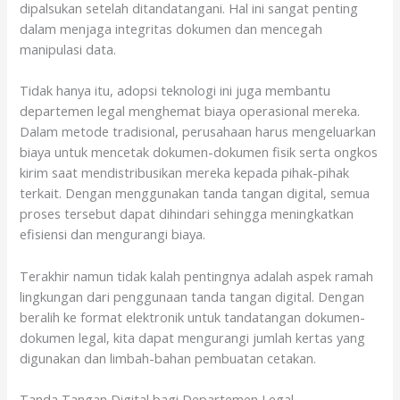
dipalsukan setelah ditandatangani. Hal ini sangat penting
dalam menjaga integritas dokumen dan mencegah
manipulasi data.
Tidak hanya itu, adopsi teknologi ini juga membantu
departemen legal menghemat biaya operasional mereka.
Dalam metode tradisional, perusahaan harus mengeluarkan
biaya untuk mencetak dokumen-dokumen fisik serta ongkos
kirim saat mendistribusikan mereka kepada pihak-pihak
terkait. Dengan menggunakan tanda tangan digital, semua
proses tersebut dapat dihindari sehingga meningkatkan
efisiensi dan mengurangi biaya.
Terakhir namun tidak kalah pentingnya adalah aspek ramah
lingkungan dari penggunaan tanda tangan digital. Dengan
beralih ke format elektronik untuk tandatangan dokumen-
dokumen legal, kita dapat mengurangi jumlah kertas yang
digunakan dan limbah-bahan pembuatan cetakan.
Tanda Tangan Digital bagi Departemen Legal