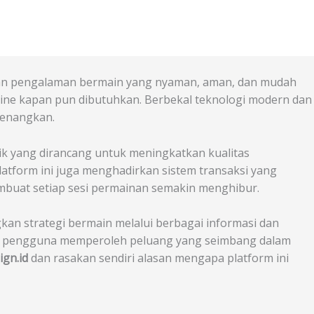
an pengalaman bermain yang nyaman, aman, dan mudah
line kapan pun dibutuhkan. Berbekal teknologi modern dan
yenangkan.
k yang dirancang untuk meningkatkan kualitas
latform ini juga menghadirkan sistem transaksi yang
mbuat setiap sesi permainan semakin menghibur.
an strategi bermain melalui berbagai informasi dan
ruh pengguna memperoleh peluang yang seimbang dalam
ign.id
dan rasakan sendiri alasan mengapa platform ini