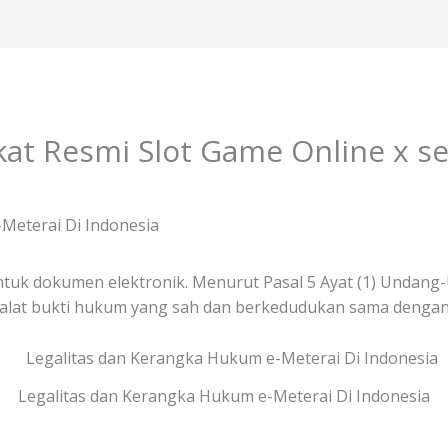
at Resmi Slot Game Online x ser
ntuk dokumen elektronik. Menurut Pasal 5 Ayat (1) Undan
 alat bukti hukum yang sah dan berkedudukan sama dengan
Legalitas dan Kerangka Hukum e-Meterai Di Indonesia