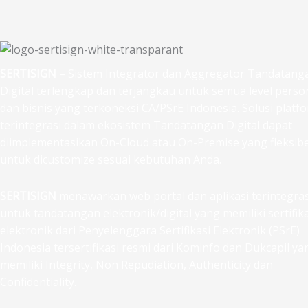
SERTISIGN
– Sistem Integrator dan Aggregator Tandatang
Digital terlengkap dan terjangkau untuk semua level perso
dan bisnis yang terkoneksi CA/PSrE Indonesia. Solusi platf
terintegrasi dalam ekosistem Tandatangan Digital dapat
diimplementasikan On-Cloud atau On-Premise yang fleksibe
untuk dicustomize sesuai kebutuhan Anda.
SERTISIGN
menawarkan web portal dan aplikasi terintegras
untuk tandatangan elektronik/digital yang memiliki sertifik
elektronik dari Penyelenggara Sertifikasi Elektronik (PSrE)
Indonesia tersertifikasi resmi dari Kominfo dan Dukcapil ya
memiliki Integrity, Non Repudiation, Authenticity dan
Confidentiality.