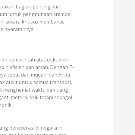
akan bagian penting dari
ukum untuk penggunaan stempel
g ini secara khusus membahas
persyaratannya.
 oleh pemerintah atas dokumen
ih efisien dan aman. Dengan E-
snya cepat dan mudah, dan Anda
ak audit untuk semua transaksi,
pat menghemat waktu dan uang
ti meterai fisik tetapi sebagai
onik.
ng beroperasi di negara ini.