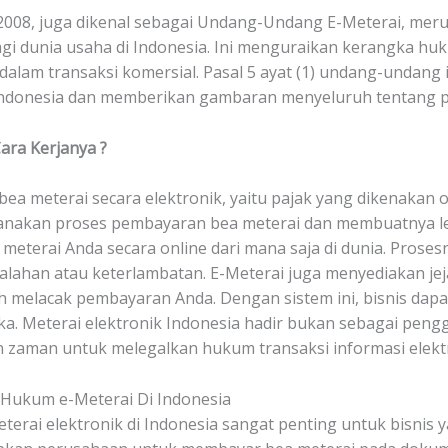
8, juga dikenal sebagai Undang-Undang E-Meterai, merup
i dunia usaha di Indonesia. Ini menguraikan kerangka h
l dalam transaksi komersial. Pasal 5 ayat (1) undang-undan
di Indonesia dan memberikan gambaran menyeluruh tentang 
ara Kerjanya ?
bea meterai secara elektronik, yaitu pajak yang dikenakan
anakan proses pembayaran bea meterai dan membuatnya leb
eterai Anda secara online dari mana saja di dunia. Prose
alahan atau keterlambatan. E-Meterai juga menyediakan jej
 melacak pembayaran Anda. Dengan sistem ini, bisnis da
. Meterai elektronik Indonesia hadir bukan sebagai penggan
zaman untuk melegalkan hukum transaksi informasi elektr
Hukum e-Meterai Di Indonesia
i elektronik di Indonesia sangat penting untuk bisnis ya