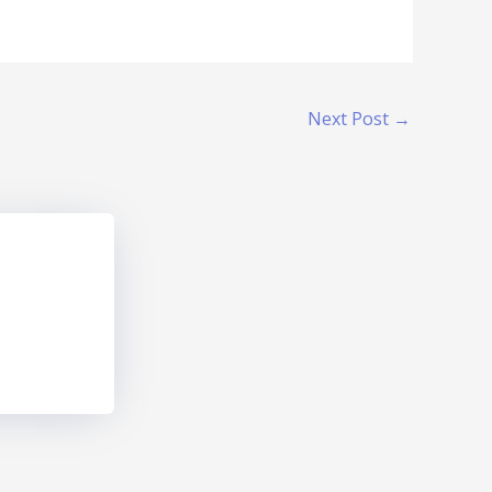
Next Post
→