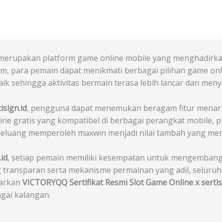
erupakan platform game online mobile yang menghadirk
m, para pemain dapat menikmati berbagai pilihan game on
k sehingga aktivitas bermain terasa lebih lancar dan men
isign.id
, pengguna dapat menemukan beragam fitur menari
ne gratis yang kompatibel di berbagai perangkat mobile, p
 peluang memperoleh maxwin menjadi nilai tambah yang me
id
, setiap pemain memiliki kesempatan untuk mengembangk
g transparan serta mekanisme permainan yang adil, selu
warkan
VICTORYQQ Sertifikat Resmi Slot Game Online x sertis
agai kalangan.