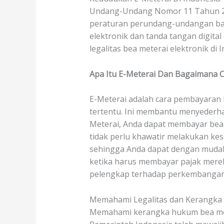
Undang-Undang Nomor 11 Tahun 200
peraturan perundang-undangan bag
elektronik dan tanda tangan digita
legalitas bea meterai elektronik 
Apa Itu E-Meterai Dan Bagaimana C
E-Meterai adalah cara pembayaran 
tertentu. Ini membantu menyederh
Meterai, Anda dapat membayar bea m
tidak perlu khawatir melakukan kes
sehingga Anda dapat dengan mudah
ketika harus membayar pajak mereka
pelengkap terhadap perkembangan 
Memahami Legalitas dan Kerangka 
Memahami kerangka hukum bea metera