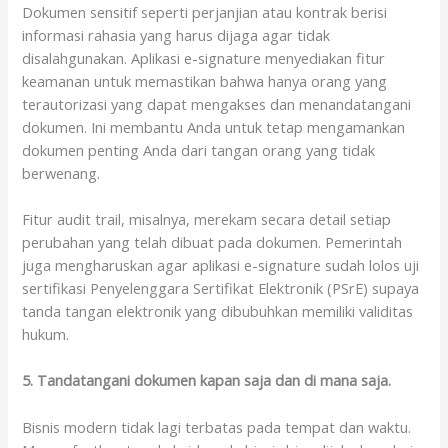
Dokumen sensitif seperti perjanjian atau kontrak berisi
informasi rahasia yang harus dijaga agar tidak
disalahgunakan. Aplikasi e-signature menyediakan fitur
keamanan untuk memastikan bahwa hanya orang yang
terautorizasi yang dapat mengakses dan menandatangani
dokumen. Ini membantu Anda untuk tetap mengamankan
dokumen penting Anda dari tangan orang yang tidak
berwenang.
Fitur audit trail, misalnya, merekam secara detail setiap
perubahan yang telah dibuat pada dokumen. Pemerintah
juga mengharuskan agar aplikasi e-signature sudah lolos uji
sertifikasi Penyelenggara Sertifikat Elektronik (PSrE) supaya
tanda tangan elektronik yang dibubuhkan memiliki validitas
hukum.
5. Tandatangani dokumen kapan saja dan di mana saja.
Bisnis modern tidak lagi terbatas pada tempat dan waktu.