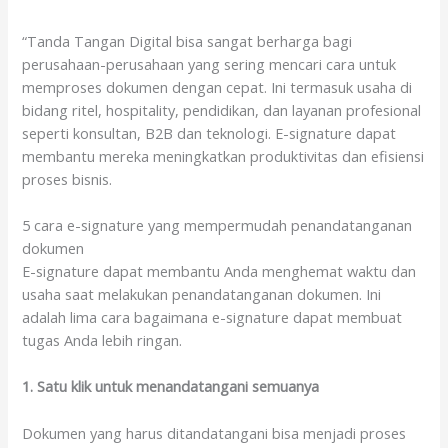
“Tanda Tangan Digital bisa sangat berharga bagi
perusahaan-perusahaan yang sering mencari cara untuk
memproses dokumen dengan cepat. Ini termasuk usaha di
bidang ritel, hospitality, pendidikan, dan layanan profesional
seperti konsultan, B2B dan teknologi. E-signature dapat
membantu mereka meningkatkan produktivitas dan efisiensi
proses bisnis.
5 cara e-signature yang mempermudah penandatanganan
dokumen
E-signature dapat membantu Anda menghemat waktu dan
usaha saat melakukan penandatanganan dokumen. Ini
adalah lima cara bagaimana e-signature dapat membuat
tugas Anda lebih ringan.
1. Satu klik untuk menandatangani semuanya
Dokumen yang harus ditandatangani bisa menjadi proses