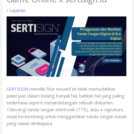
/
Layanan
SERTISIGN
memiliki fitur inovatif ini telah memudahkan
pekerjaan dalam bidang banyak hal, bahkan hal yang paling
sederhana seperti menandatangani sebuah dokumen.
Teknologi tanda tangan elektronik (TTE), atau e-signature,
mulai berkembang untuk menggantikan tanda tangan basah
yang rawan direkayasa.