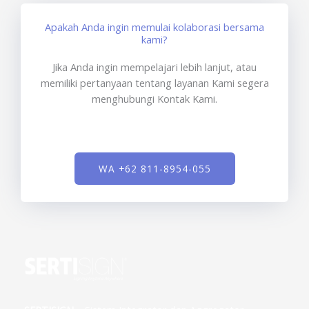
Apakah Anda ingin memulai kolaborasi bersama
kami?
Jika Anda ingin mempelajari lebih lanjut, atau
memiliki pertanyaan tentang layanan Kami segera
menghubungi Kontak Kami.
WA +62 811-8954-055