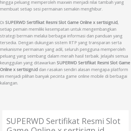
hingga peluang memperoleh maxwin menjadi nilai tambah yang
membuat setiap sesi permainan semakin menghibur.
Di
SUPERWD Sertifikat Resmi Slot Game Online x sertisign.id
,
setiap pemain memiliki kesempatan untuk mengembangkan
strategi bermain melalui berbagai informasi dan panduan yang
tersedia. Dengan dukungan sistem RTP yang transparan serta
mekanisme permainan yang adil, seluruh pengguna memperoleh
peluang yang seimbang dalam meraih hasil terbaik. Jelajahi semua
keunggulan yang ditawarkan
SUPERWD Sertifikat Resmi Slot Game
Online x sertisign.id
dan rasakan sendiri alasan mengapa platform
ini menjadi pilihan banyak pecinta game online mobile di berbagai
kalangan.
SUPERWD Sertifikat Resmi Slot
Game Online x sertisign.id