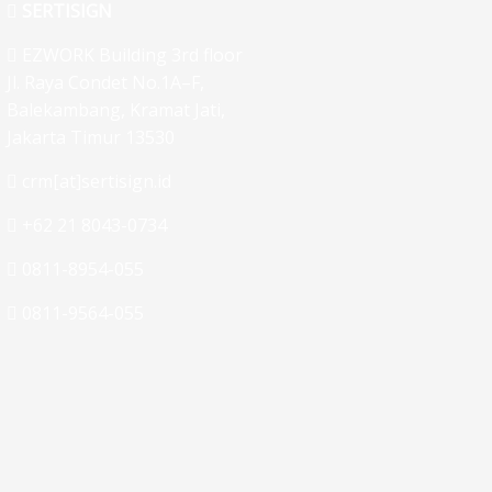
SERTISIGN
EZWORK Building 3rd floor
Jl. Raya Condet No.1A–F,
Balekambang, Kramat Jati,
Jakarta Timur 13530
crm[at]sertisign.id
+62 21 8043-0734
0811-8954-055
0811-9564-055