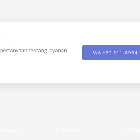
?
ki pertanyaan tentang layanan
WA +62 811-8954
usahaan
Informasi
Hubu