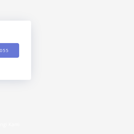
-055
ngi Kami