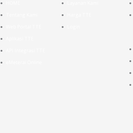
HOME
Layanan Kami
Tentang Kami
Harga TTE
Web Portal TTE
Login
Aplikasi TTE
API Integrasi TTE
eMeterai Online