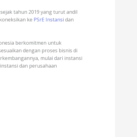
ejak tahun 2019 yang turut andil
ikoneksikan ke
PSrE Instansi
dan
ndonesia berkomitmen untuk
sesuaikan dengan proses bisnis di
erkembangannya, mulai dari instansi
instansi dan perusahaan