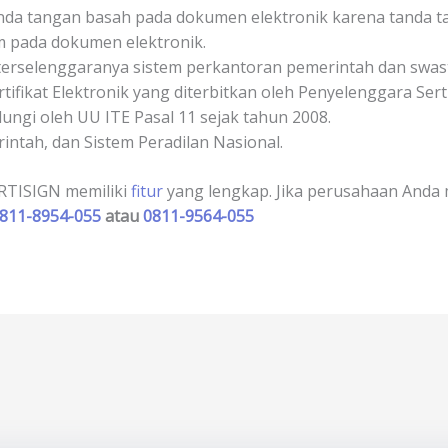
da tangan basah pada dokumen elektronik karena tanda t
 pada dokumen elektronik.
rselenggaranya sistem perkantoran pemerintah dan swast
ikat Elektronik yang diterbitkan oleh Penyelenggara Sertif
dungi oleh UU ITE Pasal 11 sejak tahun 2008.
intah, dan Sistem Peradilan Nasional.
ERTISIGN memiliki
fitur
yang lengkap. Jika perusahaan And
811-8954-055
atau
0811-9564-055