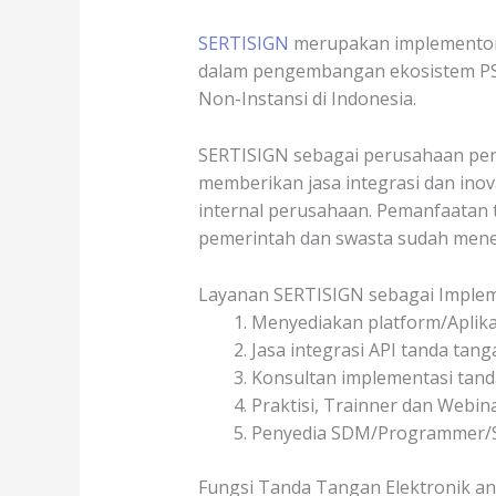
SERTISIGN
merupakan implementor t
dalam pengembangan ekosistem PSrE
Non-Instansi di Indonesia.
SERTISIGN sebagai perusahaan peny
memberikan jasa integrasi dan inov
internal perusahaan. Pemanfaatan t
pemerintah dan swasta sudah mene
Layanan SERTISIGN sebagai Implem
Menyediakan platform/Aplikas
Jasa integrasi API tanda tang
Konsultan implementasi tand
Praktisi, Trainner dan Webina
Penyedia SDM/Programmer/Sis
Fungsi Tanda Tangan Elektronik ant