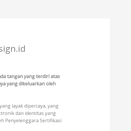
ign.id
da tangan yang terdiri atas
nnya yang dikeluarkan oleh
yang layak dipercaya, yang
tronik dan identitas yang
h Penyelenggara Sertifikasi