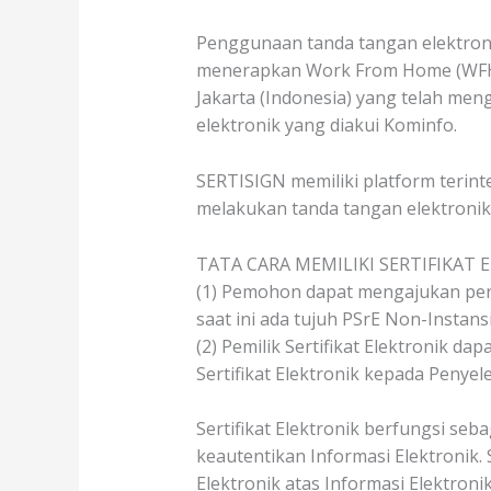
Penggunaan tanda tangan elektroni
menerapkan Work From Home (WFH
Jakarta (Indonesia) yang telah me
elektronik yang diakui Kominfo.
SERTISIGN memiliki platform terint
melakukan tanda tangan elektronik t
TATA CARA MEMILIKI SERTIFIKAT 
(1) Pemohon dapat mengajukan perm
saat ini ada tujuh PSrE Non-Instansi
(2) Pemilik Sertifikat Elektronik
Sertifikat Elektronik kepada Penyele
Sertifikat Elektronik berfungsi sebag
keautentikan Informasi Elektronik. 
Elektronik atas Informasi Elektron