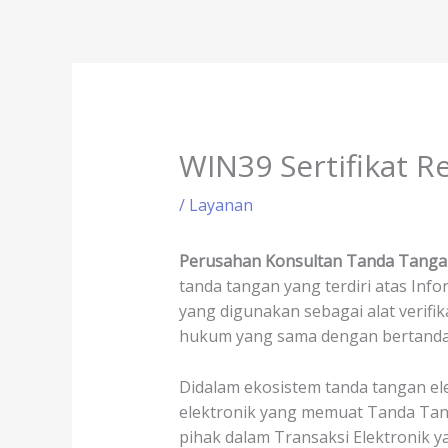
WIN39 Sertifikat R
/
Layanan
Perusahan Konsultan Tanda Tangan 
tanda tangan yang terdiri atas Infor
yang digunakan sebagai alat verifik
hukum yang sama dengan bertanda
Didalam ekosistem tanda tangan elekt
elektronik yang memuat Tanda Tang
pihak dalam Transaksi Elektronik ya