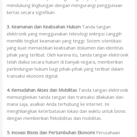
mendukung lingkungan dengan mengurangi penggunaan
kertas secara signifikan.
3. Keamanan dan Keabsahan Hukum
Tanda tangan
elektronik yang menggunakan teknologi enkripsi canggih
memiliki tingkat keamanan yang tinggi. Sistem otentikasi
yang kuat memastikan keabsahan dokumen dan identitas
pihak yang terlibat. Oleh karena itu, tanda tangan elektronik
telah diakui secara hukum di banyak negara, memberikan
perlindungan hukum bagi pihak-pihak yang terlibat dalam
transaksi ekonomi digital.
4. Kemudahan Akses dan Mobilitas
Tanda tangan elektronik
memungkinkan tanda tangan dan transaksi dilakukan dari
mana saja, asalkan Anda terhubung ke internet. Ini
menghilangkan keterbatasan lokasi dan waktu untuk bisnis
dengan memberikan fleksibilitas dan mobilitas.
5. Inovasi Bisnis dan Pertumbuhan Ekonomi
Perusahaan