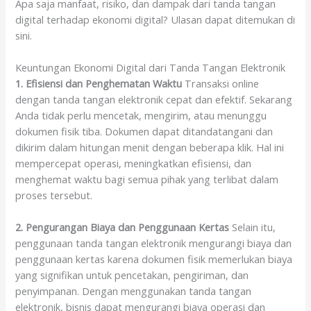
Apa saja manfaat, risiko, dan dampak dari tanda tangan
digital terhadap ekonomi digital? Ulasan dapat ditemukan di
sini.
Keuntungan Ekonomi Digital dari Tanda Tangan Elektronik
1. Efisiensi dan Penghematan Waktu
Transaksi online
dengan tanda tangan elektronik cepat dan efektif. Sekarang
Anda tidak perlu mencetak, mengirim, atau menunggu
dokumen fisik tiba. Dokumen dapat ditandatangani dan
dikirim dalam hitungan menit dengan beberapa klik. Hal ini
mempercepat operasi, meningkatkan efisiensi, dan
menghemat waktu bagi semua pihak yang terlibat dalam
proses tersebut.
2. Pengurangan Biaya dan Penggunaan Kertas
Selain itu,
penggunaan tanda tangan elektronik mengurangi biaya dan
penggunaan kertas karena dokumen fisik memerlukan biaya
yang signifikan untuk pencetakan, pengiriman, dan
penyimpanan. Dengan menggunakan tanda tangan
elektronik, bisnis dapat mengurangi biaya operasi dan