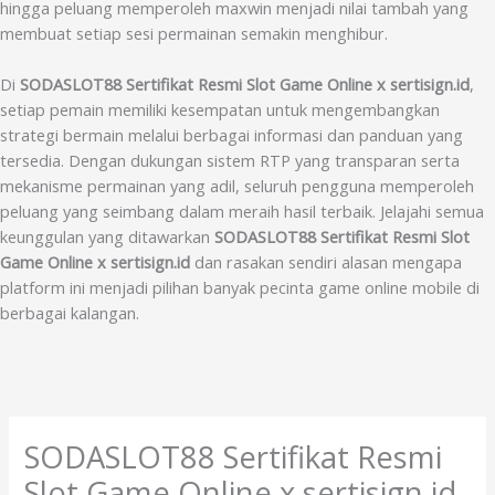
hingga peluang memperoleh maxwin menjadi nilai tambah yang
membuat setiap sesi permainan semakin menghibur.
Di
SODASLOT88 Sertifikat Resmi Slot Game Online x sertisign.id
,
setiap pemain memiliki kesempatan untuk mengembangkan
strategi bermain melalui berbagai informasi dan panduan yang
tersedia. Dengan dukungan sistem RTP yang transparan serta
mekanisme permainan yang adil, seluruh pengguna memperoleh
peluang yang seimbang dalam meraih hasil terbaik. Jelajahi semua
keunggulan yang ditawarkan
SODASLOT88 Sertifikat Resmi Slot
Game Online x sertisign.id
dan rasakan sendiri alasan mengapa
platform ini menjadi pilihan banyak pecinta game online mobile di
berbagai kalangan.
SODASLOT88 Sertifikat Resmi
Slot Game Online x sertisign.id