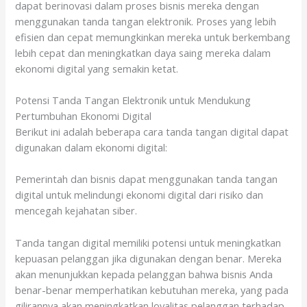
dapat berinovasi dalam proses bisnis mereka dengan
menggunakan tanda tangan elektronik. Proses yang lebih
efisien dan cepat memungkinkan mereka untuk berkembang
lebih cepat dan meningkatkan daya saing mereka dalam
ekonomi digital yang semakin ketat.
Potensi Tanda Tangan Elektronik untuk Mendukung
Pertumbuhan Ekonomi Digital
Berikut ini adalah beberapa cara tanda tangan digital dapat
digunakan dalam ekonomi digital:
Pemerintah dan bisnis dapat menggunakan tanda tangan
digital untuk melindungi ekonomi digital dari risiko dan
mencegah kejahatan siber.
Tanda tangan digital memiliki potensi untuk meningkatkan
kepuasan pelanggan jika digunakan dengan benar. Mereka
akan menunjukkan kepada pelanggan bahwa bisnis Anda
benar-benar memperhatikan kebutuhan mereka, yang pada
gilirannya akan meningkatkan loyalitas pelanggan terhadap