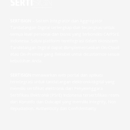
SERTISIGN
– Sistem Integrator dan Aggregator
Tandatangan Digital terlengkap dan terjangkau untuk
semua level personal dan bisnis yang terkoneksi CA/PSrE
Indonesia. Solusi platform terintegrasi dalam ekosistem
Tandatangan Digital dapat diimplementasikan On-Cloud
atau On-Premise yang fleksibel untuk dicustomize sesuai
kebutuhan Anda.
SERTISIGN
menawarkan web portal dan aplikasi
terintegrasi untuk tandatangan elektronik/digital yang
memiliki sertifikat elektronik dari Penyelenggara
Sertifikasi Elektronik (PSrE) Indonesia tersertifikasi resmi
dari Kominfo dan Dukcapil yang memiliki Integrity, Non
Repudiation, Authenticity dan Confidentiality.
F
T
I
L
G