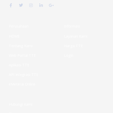
a
w
n
i
o
c
i
s
n
o
e
t
t
k
g
b
t
a
e
l
o
e
g
d
e
o
r
r
i
-
k
a
n
p
Perusahaan
Informasi
-
m
-
l
f
i
u
HOME
Layanan Kami
n
s
-
g
Tentang Kami
Harga TTE
Web Portal TTE
Login
Aplikasi TTE
API Integrasi TTE
eMeterai Online
Hubungi Kami