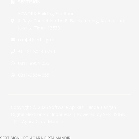
SERTISIGN
EZWORK Building 3rd floor
Jl. Raya Condet No.1A–F, Balekambang, Kramat Jati,
Jakarta Timur 13530
crm[at]sertisign.id
+62 21 8043-0734
0811-8954-055
0811-9564-055
Copyright © 2026 Software Aplikasi Tanda Tangan
Digital Elektronik di Indonesia | Powered by SERTISIGN
- PT. Agara Cipta Mandiri
SERTISIGN - PT. AGARA CIPTA MANDIRI