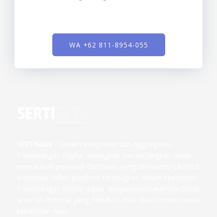
WA +62 811-8954-055
SERTISIGN
– Sistem Integrator dan Aggregator
Tandatangan Digital terlengkap dan terjangkau untuk
semua level personal dan bisnis yang terkoneksi CA/PSrE
Indonesia. Solusi platform terintegrasi dalam ekosistem
Tandatangan Digital dapat diimplementasikan On-Cloud
atau On-Premise yang fleksibel untuk dicustomize sesuai
kebutuhan Anda.