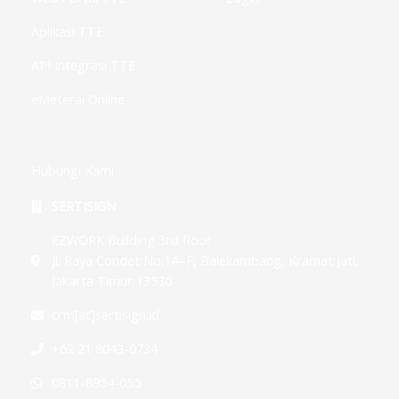
Aplikasi TTE
API Integrasi TTE
eMeterai Online
Hubungi Kami
SERTISIGN
EZWORK Building 3rd floor
Jl. Raya Condet No.1A–F, Balekambang, Kramat Jati,
Jakarta Timur 13530
crm[at]sertisign.id
+62 21 8043-0734
0811-8954-055