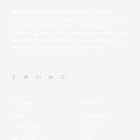
SERTISIGN
menawarkan web portal dan aplikasi
terintegrasi untuk tandatangan elektronik/digital yang
memiliki sertifikat elektronik dari Penyelenggara
Sertifikasi Elektronik (PSrE) Indonesia tersertifikasi resmi
dari Kominfo dan Dukcapil yang memiliki Integrity, Non
Repudiation, Authenticity dan Confidentiality.
F
T
I
L
G
a
w
n
i
o
c
i
s
n
o
e
t
t
k
g
b
t
a
e
l
o
e
g
d
e
o
r
r
i
-
k
a
n
p
Perusahaan
Informasi
-
m
-
l
f
i
u
HOME
Layanan Kami
n
s
-
g
Tentang Kami
Harga TTE
Web Portal TTE
Login