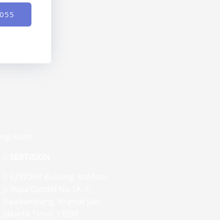
-055
ngi Kami
SERTISIGN
EZWORK Building 3rd floor
Jl. Raya Condet No.1A–F,
Balekambang, Kramat Jati,
Jakarta Timur 13530