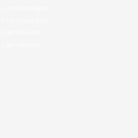
crm[at]sertisign.id
+62 21 8043-0734
0811-8954-055
0811-9564-055