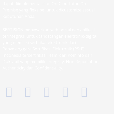
dapat diimplementasikan On-Cloud atau On-
Premise yang fleksibel untuk dicustomize sesuai
kebutuhan Anda.
SERTISIGN
menawarkan web portal dan aplikasi
terintegrasi untuk tandatangan elektronik/digital
yang memiliki sertifikat elektronik dari
Penyelenggara Sertifikasi Elektronik (PSrE)
Indonesia tersertifikasi resmi dari Kominfo dan
Dukcapil yang memiliki Integrity, Non Repudiation,
Authenticity dan Confidentiality.
F
T
I
L
G
a
w
n
i
o