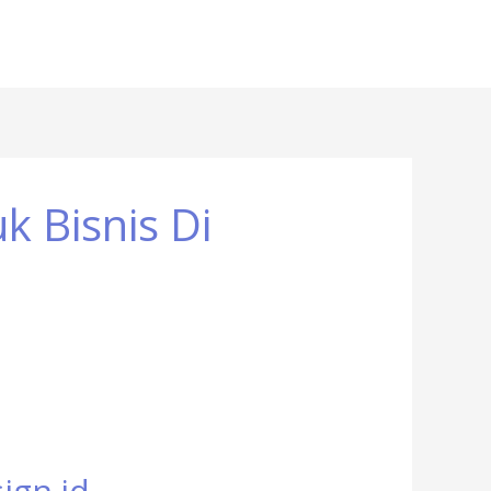
 Bisnis Di
ign.id