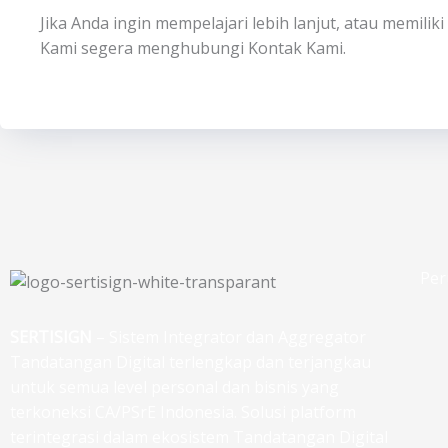
Jika Anda ingin mempelajari lebih lanjut, atau memili
Kami segera menghubungi Kontak Kami.
Per
SERTISIGN
– Sistem Integrator dan Aggregator
Tandatangan Digital terlengkap dan terjangkau
untuk semua level personal dan bisnis yang
terkoneksi CA/PSrE Indonesia. Solusi platform
terintegrasi dalam ekosistem Tandatangan Digital