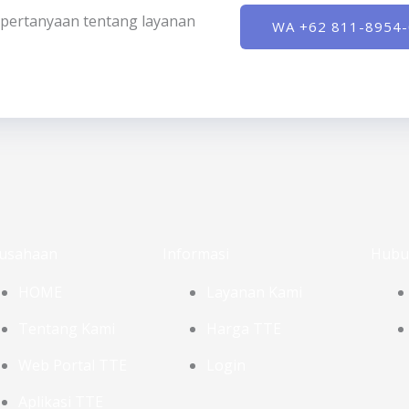
ki pertanyaan tentang layanan
WA +62 811-8954
usahaan
Informasi
Hubu
HOME
Layanan Kami
Tentang Kami
Harga TTE
Web Portal TTE
Login
Aplikasi TTE