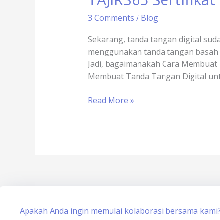
Slot
3 Comments
/
Blog
Game
Online
Sekarang, tanda tangan digital su
x
menggunakan tanda tangan basah kon
sertisign.id
Jadi, bagaimanakah Cara Membuat T
Membuat Tanda Tangan Digital unt
Read More »
Apakah Anda ingin memulai kolaborasi bersama kami