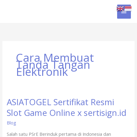
Skip
MAI
to
content
MEN
Cara Membuat
Tanda Tangan
Elektronik
ASIATOGEL Sertifikat Resmi
ASIATOGEL
Sertifikat
Slot Game Online x sertisign.id
Resmi
Slot
Blog
Game
Salah satu PSrE Berinduk pertama di Indonesia dan
Online