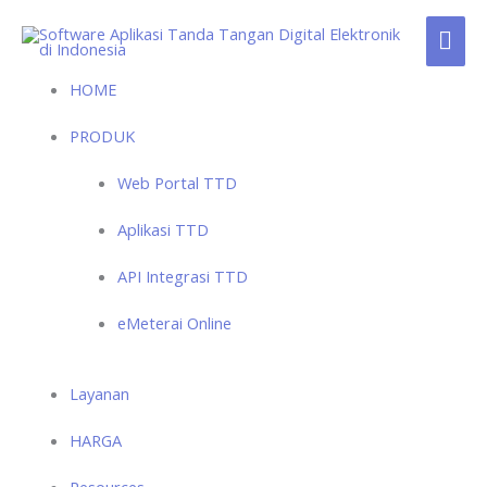
Skip
MAI
to
content
ME
HOME
PRODUK
Web Portal TTD
Aplikasi TTD
API Integrasi TTD
eMeterai Online
Layanan
HARGA
Resources