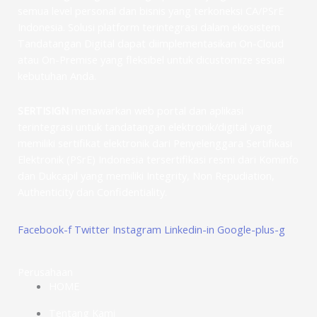
semua level personal dan bisnis yang terkoneksi CA/PSrE
Indonesia. Solusi platform terintegrasi dalam ekosistem
Tandatangan Digital dapat diimplementasikan On-Cloud
atau On-Premise yang fleksibel untuk dicustomize sesuai
kebutuhan Anda.
SERTISIGN
menawarkan web portal dan aplikasi
terintegrasi untuk tandatangan elektronik/digital yang
memiliki sertifikat elektronik dari Penyelenggara Sertifikasi
Elektronik (PSrE) Indonesia tersertifikasi resmi dari Kominfo
dan Dukcapil yang memiliki Integrity, Non Repudiation,
Authenticity dan Confidentiality.
Facebook-f
Twitter
Instagram
Linkedin-in
Google-plus-g
Perusahaan
HOME
Tentang Kami