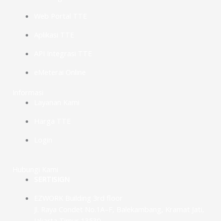
Web Portal TTE
Aplikasi TTE
API Integrasi TTE
eMeterai Online
Informasi
Layanan Kami
Harga TTE
Login
Hubungi Kami
SERTISIGN
EZWORK Building 3rd floor
Jl. Raya Condet No.1A–F, Balekambang, Kramat Jati,
Jakarta Timur 13530