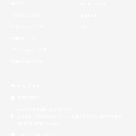
f
i
u
HOME
Layanan Kami
n
s
-
g
Tentang Kami
Harga TTE
Web Portal TTE
Login
Aplikasi TTE
API Integrasi TTE
eMeterai Online
Hubungi Kami
SERTISIGN
EZWORK Building 3rd floor
Jl. Raya Condet No.1A–F, Balekambang, Kramat Jati,
Jakarta Timur 13530
crm[at]sertisign.id