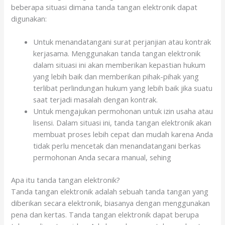
beberapa situasi dimana tanda tangan elektronik dapat
digunakan:
Untuk menandatangani surat perjanjian atau kontrak
kerjasama. Menggunakan tanda tangan elektronik
dalam situasi ini akan memberikan kepastian hukum
yang lebih baik dan memberikan pihak-pihak yang
terlibat perlindungan hukum yang lebih baik jika suatu
saat terjadi masalah dengan kontrak.
Untuk mengajukan permohonan untuk izin usaha atau
lisensi. Dalam situasi ini, tanda tangan elektronik akan
membuat proses lebih cepat dan mudah karena Anda
tidak perlu mencetak dan menandatangani berkas
permohonan Anda secara manual, sehing
Apa itu tanda tangan elektronik?
Tanda tangan elektronik adalah sebuah tanda tangan yang
diberikan secara elektronik, biasanya dengan menggunakan
pena dan kertas. Tanda tangan elektronik dapat berupa