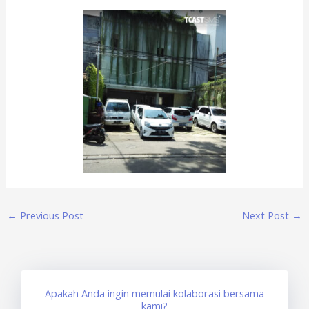
←
Previous Post
Next Post
→
Apakah Anda ingin memulai kolaborasi bersama
kami?