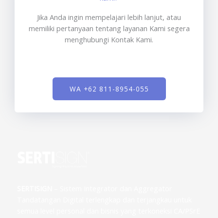
Jika Anda ingin mempelajari lebih lanjut, atau
memiliki pertanyaan tentang layanan Kami segera
menghubungi Kontak Kami.
WA +62 811-8954-055
SERTISIGN
– Sistem Integrator dan Aggregator
Tandatangan Digital terlengkap dan terjangkau untuk
semua level personal dan bisnis yang terkoneksi CA/PSrE