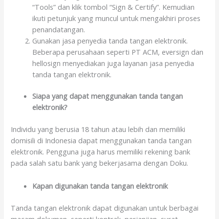
“Tools” dan klik tombol “Sign & Certify”. Kemudian
ikuti petunjuk yang muncul untuk mengakhiri proses
penandatangan.
Gunakan jasa penyedia tanda tangan elektronik.
Beberapa perusahaan seperti PT ACM, eversign dan
hellosign menyediakan juga layanan jasa penyedia
tanda tangan elektronik.
Siapa yang dapat menggunakan tanda tangan
elektronik?
Individu yang berusia 18 tahun atau lebih dan memiliki
domisili di Indonesia dapat menggunakan tanda tangan
elektronik. Pengguna juga harus memiliki rekening bank
pada salah satu bank yang bekerjasama dengan Doku.
Kapan digunakan tanda tangan elektronik
Tanda tangan elektronik dapat digunakan untuk berbagai
macam dokumen, seperti kontrak, perjanjian, surat