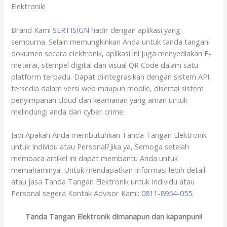
Elektronik!
Brand Kami
SERTISIGN
hadir dengan aplikasi yang
sempurna. Selain memungkinkan Anda untuk tanda tangani
dokumen secara elektronik, aplikasi ini juga menyediakan E-
meterai, stempel digital dan visual QR Code dalam satu
platform terpadu. Dapat diintegrasikan dengan sistem API,
tersedia dalam versi web maupun mobile, disertai sistem
penyimpanan cloud dan keamanan yang aman untuk
melindungi anda dari cyber crime.
Jadi Apakah Anda membutuhkan Tanda Tangan Elektronik
untuk Individu atau Personal?Jika ya, Semoga setelah
membaca artikel ini dapat membantu Anda untuk
memahaminya. Untuk mendapatkan Informasi lebih detail
atau jasa Tanda Tangan Elektronik untuk Individu atau
Personal segera Kontak Advisor Kami:
0811-8954-055
.
Tanda Tangan Elektronik dimanapun dan kapanpun!!