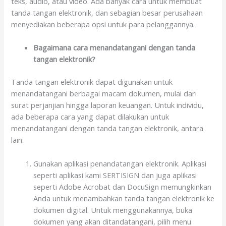
teks, audio, atau video. Ada banyak cara untuk membuat
tanda tangan elektronik, dan sebagian besar perusahaan
menyediakan beberapa opsi untuk para pelanggannya.
Bagaimana cara menandatangani dengan tanda
tangan elektronik?
Tanda tangan elektronik dapat digunakan untuk
menandatangani berbagai macam dokumen, mulai dari
surat perjanjian hingga laporan keuangan. Untuk individu,
ada beberapa cara yang dapat dilakukan untuk
menandatangani dengan tanda tangan elektronik, antara
lain:
Gunakan aplikasi penandatangan elektronik. Aplikasi
seperti aplikasi kami SERTISIGN dan juga aplikasi
seperti Adobe Acrobat dan DocuSign memungkinkan
Anda untuk menambahkan tanda tangan elektronik ke
dokumen digital. Untuk menggunakannya, buka
dokumen yang akan ditandatangani, pilih menu