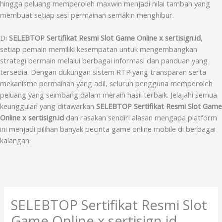
hingga peluang memperoleh maxwin menjadi nilai tambah yang
membuat setiap sesi permainan semakin menghibur.
Di
SELEBTOP Sertifikat Resmi Slot Game Online x sertisign.id
,
setiap pemain memiliki kesempatan untuk mengembangkan
strategi bermain melalui berbagai informasi dan panduan yang
tersedia. Dengan dukungan sistem RTP yang transparan serta
mekanisme permainan yang adil, seluruh pengguna memperoleh
peluang yang seimbang dalam meraih hasil terbaik. Jelajahi semua
keunggulan yang ditawarkan
SELEBTOP Sertifikat Resmi Slot Game
Online x sertisign.id
dan rasakan sendiri alasan mengapa platform
ini menjadi pilihan banyak pecinta game online mobile di berbagai
kalangan.
SELEBTOP Sertifikat Resmi Slot
Game Online x sertisign.id