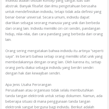
Individu adalah sebuah konsep yang sangat luas dan
abstrak. Banyak filsafat dan ilmu pengetahuan berusaha
untuk mendefinisikan individu, tetapi tidak ada definisi yang
benar-benar universal. Secara umum, individu dapat
diartikan sebagai seorang manusia yang unik dan berbeda
dari orang lain. Individu memiliki ciri-ciri sendiri, pandangan
hidup, nilai-nilai, dan cara pandang yang berbeda dari orang
lain.
Orang sering mengatakan bahwa individu itu artinya “seperti
saya”. Ini berarti bahwa setiap orang memiliki sifat unik yang
membedakannya dengan orang lain. Oleh karena itu, setiap
orang perlu diakui sebagai individu yang berdiri sendiri
dengan hak dan kewajiban sendiri.
Apa Jenis Usaha Perorangan
Perusahaan atau organisasi tidak selalu membutuhkan
tanda tangan elektronik untuk setiap dokumen. Namun, ada
beberapa situasi di mana penggunaan tanda tangan
elektronik sangat berguna bagi individu. Berikut adalah