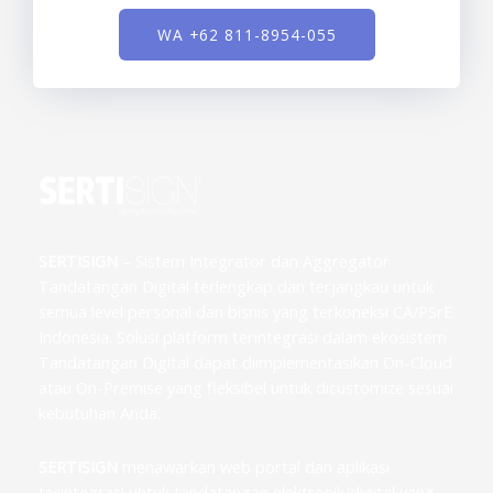
WA +62 811-8954-055
SERTISIGN
– Sistem Integrator dan Aggregator
Tandatangan Digital terlengkap dan terjangkau untuk
semua level personal dan bisnis yang terkoneksi CA/PSrE
Indonesia. Solusi platform terintegrasi dalam ekosistem
Tandatangan Digital dapat diimplementasikan On-Cloud
atau On-Premise yang fleksibel untuk dicustomize sesuai
kebutuhan Anda.
SERTISIGN
menawarkan web portal dan aplikasi
terintegrasi untuk tandatangan elektronik/digital yang