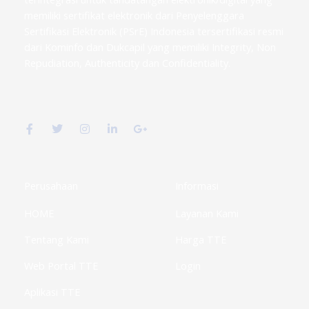
memiliki sertifikat elektronik dari Penyelenggara
Sertifikasi Elektronik (PSrE) Indonesia tersertifikasi resmi
dari Kominfo dan Dukcapil yang memiliki Integrity, Non
Repudiation, Authenticity dan Confidentiality.
F
T
I
L
G
a
w
n
i
o
c
i
s
n
o
e
t
t
k
g
b
t
a
e
l
o
e
g
d
e
o
r
r
i
-
k
a
n
p
Perusahaan
Informasi
-
m
-
l
f
i
u
HOME
Layanan Kami
n
s
-
g
Tentang Kami
Harga TTE
Web Portal TTE
Login
Aplikasi TTE