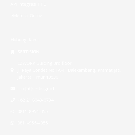
API Integrasi TTE
eMeterai Online
Hubungi Kami
SERTISIGN
EZWORK Building 3rd floor
Jl. Raya Condet No.1A–F, Balekambang, Kramat Jati,
Jakarta Timur 13530
crm[at]sertisign.id
+62 21 8043-0734
0811-8954-055
0811-9564-055