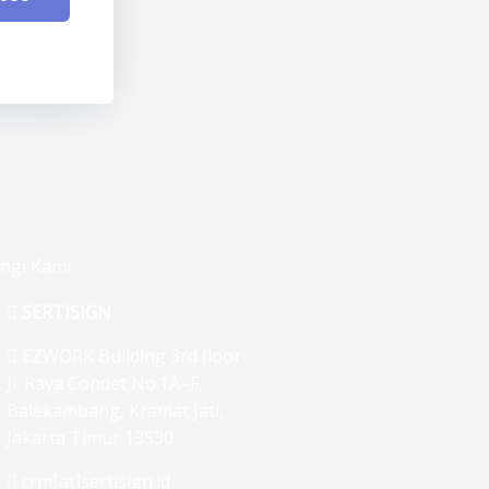
ngi Kami
SERTISIGN
EZWORK Building 3rd floor
Jl. Raya Condet No.1A–F,
Balekambang, Kramat Jati,
Jakarta Timur 13530
crm[at]sertisign.id