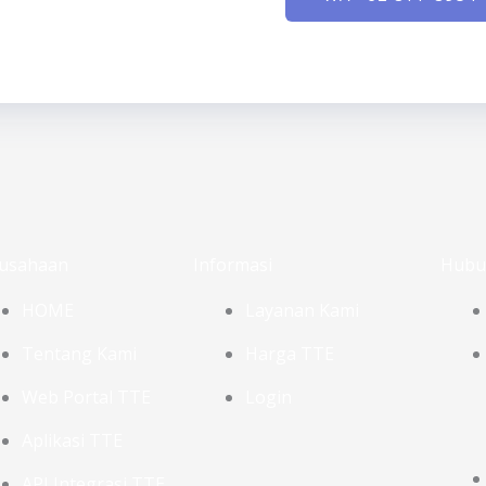
usahaan
Informasi
Hubu
HOME
Layanan Kami
Tentang Kami
Harga TTE
Web Portal TTE
Login
Aplikasi TTE
API Integrasi TTE