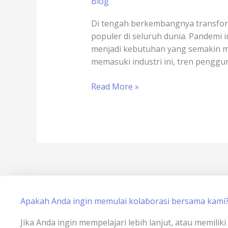
Blog
Elektronik
untuk
Di tengah berkembangnya transforma
Produsen
populer di seluruh dunia. Pandemi 
Mesin
menjadi kebutuhan yang semakin m
Industri
memasuki industri ini, tren penggun
Read More »
Apakah Anda ingin memulai kolaborasi bersama kami
Jika Anda ingin mempelajari lebih lanjut, atau memili