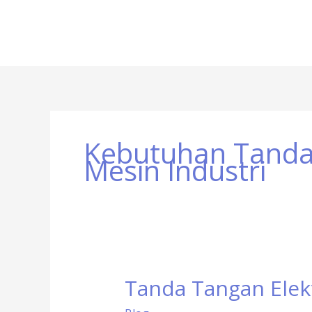
Kebutuhan Tanda
Mesin Industri
Tanda Tangan Elek
Tanda
Tangan