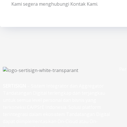
Kami segera menghubungi Kontak Kami.
Per
SERTISIGN
– Sistem Integrator dan Aggregator
Tandatangan Digital terlengkap dan terjangkau
untuk semua level personal dan bisnis yang
terkoneksi CA/PSrE Indonesia. Solusi platform
terintegrasi dalam ekosistem Tandatangan Digital
dapat diimplementasikan On-Cloud atau On-