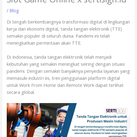
/
Blog
Di tengah berkembangnya transformasi digital di lingkungan
kerja dan ekonomi digital, tanda tangan elektronik (TTE)
semakin populer di seluruh dunia. Pandemi ini telah
meningkatkan permintaan akan TTE.
Di Indonesia, tanda tangan elektronik telah menjadi
kebutuhan yang semakin meningkat seiring dengan situasi
pandemi. Dengan semakin banyaknya penyedia layanan yang
memasuki industri ini, tren penggunaan platform digital
untuk Work From Home dan Remote Work dapat terlihat
secara global.