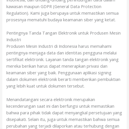
kawasan maupun GDPR (General Data Protection
Regulation). Kami juga berupaya untuk memastikan semua
prosesnya mematuhi budaya keamanan siber yang ketat.
Pentingnya Tanda Tangan Elektronik untuk Produsen Mesin
Industri
Produsen Mesin Industri di Indonesia harus memahami
pentingnya menjaga data dan identitas pengguna melalui
sertifikat elektronik. Layanan tanda tangan elektronik yang
mereka berikan harus dapat menerapkan privasi dan
keamanan siber yang baik. Penggunaan aplikasi signing
dalam dokumen elektronik berarti memberikan pembuktian
yang lebih kuat untuk dokumen tersebut.
Menandatangani secara elektronik merupakan
kecenderungan saat ini dan berfungsi untuk memastikan
bahwa para pihak tidak dapat menyangkal persetujuan yang
disepakati. Selain itu, juga untuk memastikan bahwa semua
perubahan yang terjadi dilaporkan atau terhubung dengan