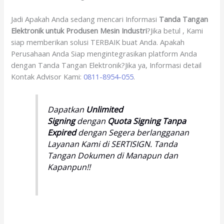
Jadi Apakah Anda sedang mencari Informasi
Tanda Tangan
Elektronik untuk Produsen Mesin Industri
?Jika betul , Kami
siap memberikan solusi TERBAIK buat Anda. Apakah
Perusahaan Anda Siap mengintegrasikan platform Anda
dengan Tanda Tangan Elektronik?Jika ya, Informasi detail
Kontak Advisor Kami:
0811-8954-055
.
Dapatkan
Unlimited
Signing
dengan
Quota Signing Tanpa
Expired
dengan Segera berlangganan
Layanan Kami di SERTISIGN. Tanda
Tangan Dokumen di Manapun dan
Kapanpun!!