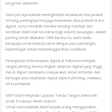
integritas dokumen.
Kami percaya bahwa meningkatkan kesadaran masyarakat
tentang pentingnya menjaga keamanan data pribadi di era
digital, serta mendidik mereka tentang manfaat dari
sertifikat elektronik terutama bagi industri keuangan, adalah
penting untuk dilakukan. Oleh karena itu, kami selalu
berupaya untuk bekerja sama dengan para pemangku
kepentingan untuk menyelenggarakan sosialisasi.
Peningkatan keterampilan digital di Indonesia menjadi
sangat penting karena tingkat adaptasi digital yang tinggi.
Hal ini dapat membantu masyarakat untuk terhindar dari
berbagai jenis kejahatan digital seperti phishing, malware,
serta penipuan.
SERTISIGN Penyedia Layanan Tanda Tangan Elektronik
untuk Produsen Mesin Industri
Untuk memudahkan lebih banyak orang menggunakan