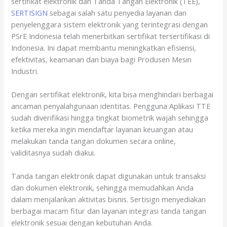
sertifikat elektronik dan Tanda Tangan Elektronik (TEE),
SERTISIGN
sebagai salah satu penyedia layanan dan
penyelenggara sistem elektronik yang terintegrasi dengan
PSrE Indonesia telah menerbitkan sertifikat tersertifikasi di
Indonesia. Ini dapat membantu meningkatkan efisiensi,
efektivitas, keamanan dan biaya bagi Produsen Mesin
Industri.
Dengan sertifikat elektronik, kita bisa menghindari berbagai
ancaman penyalahgunaan identitas. Pengguna Aplikasi TTE
sudah diverifikasi hingga tingkat biometrik wajah sehingga
ketika mereka ingin mendaftar layanan keuangan atau
melakukan tanda tangan dokumen secara online,
validitasnya sudah diakui.
Tanda tangan elektronik dapat digunakan untuk transaksi
dan dokumen elektronik, sehingga memudahkan Anda
dalam menjalankan aktivitas bisnis. Sertisign menyediakan
berbagai macam fitur dan layanan integrasi tanda tangan
elektronik sesuai dengan kebutuhan Anda.