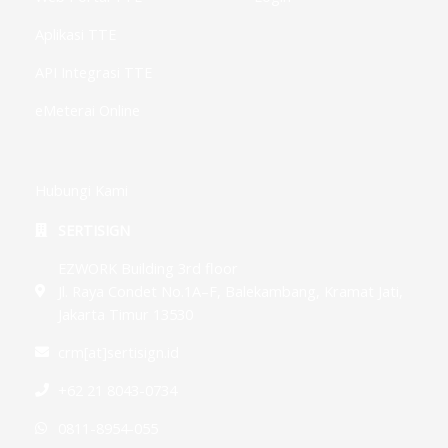
Aplikasi TTE
API Integrasi TTE
eMeterai Online
Hubungi Kami
SERTISIGN
EZWORK Building 3rd floor
Jl. Raya Condet No.1A–F, Balekambang, Kramat Jati,
Jakarta Timur 13530
crm[at]sertisign.id
+62 21 8043-0734
0811-8954-055