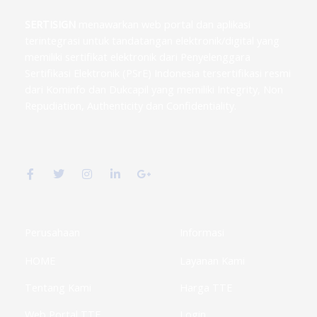
SERTISIGN
menawarkan web portal dan aplikasi
terintegrasi untuk tandatangan elektronik/digital yang
memiliki sertifikat elektronik dari Penyelenggara
Sertifikasi Elektronik (PSrE) Indonesia tersertifikasi resmi
dari Kominfo dan Dukcapil yang memiliki Integrity, Non
Repudiation, Authenticity dan Confidentiality.
F
T
I
L
G
a
w
n
i
o
c
i
s
n
o
e
t
t
k
g
b
t
a
e
l
o
e
g
d
e
o
r
r
i
-
k
a
n
p
Perusahaan
Informasi
-
m
-
l
f
i
u
HOME
Layanan Kami
n
s
-
g
Tentang Kami
Harga TTE
Web Portal TTE
Login