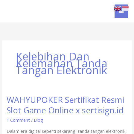
Skip
MAI
to
content
MEN
Kelebihan Dan
Kelemahan Tanda
Tangan Elektronik
WAHYUPOKER Sertifikat Resmi
WAHYUPOKER
Sertifikat
Slot Game Online x sertisign.id
Resmi
Slot
1 Comment
/
Blog
Game
Dalam era digital seperti sekarang, tanda tangan elektronik
Online