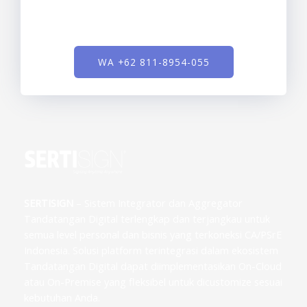
WA +62 811-8954-055
SERTISIGN
– Sistem Integrator dan Aggregator
Tandatangan Digital terlengkap dan terjangkau untuk
semua level personal dan bisnis yang terkoneksi CA/PSrE
Indonesia. Solusi platform terintegrasi dalam ekosistem
Tandatangan Digital dapat diimplementasikan On-Cloud
atau On-Premise yang fleksibel untuk dicustomize sesuai
kebutuhan Anda.