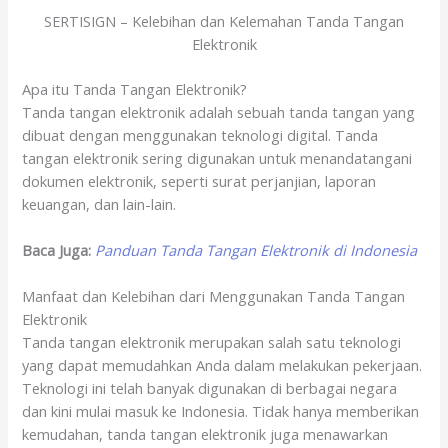
SERTISIGN – Kelebihan dan Kelemahan Tanda Tangan
Elektronik
Apa itu Tanda Tangan Elektronik?
Tanda tangan elektronik adalah sebuah tanda tangan yang
dibuat dengan menggunakan teknologi digital. Tanda
tangan elektronik sering digunakan untuk menandatangani
dokumen elektronik, seperti surat perjanjian, laporan
keuangan, dan lain-lain.
Baca Juga:
Panduan Tanda Tangan Elektronik di Indonesia
Manfaat dan Kelebihan dari Menggunakan Tanda Tangan
Elektronik
Tanda tangan elektronik merupakan salah satu teknologi
yang dapat memudahkan Anda dalam melakukan pekerjaan.
Teknologi ini telah banyak digunakan di berbagai negara
dan kini mulai masuk ke Indonesia. Tidak hanya memberikan
kemudahan, tanda tangan elektronik juga menawarkan