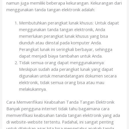
namun juga memiliki beberapa kekurangan. Kekurangan dari
menggunakan tanda tangan elektronik adalah:
Membutuhkan perangkat lunak khusus: Untuk dapat
menggunakan tanda tangan elektronik, Anda
memerlukan perangkat lunak khusus yang bisa
diunduh atau diinstal pada komputer Anda.
Perangkat lunak ini seringkali berbayar, sehingga
dapat menjadi biaya tambahan untuk Anda.
Tidak semua orang dapat menggunakannya:
Meskipun sudah ada perangkat lunak yang dapat
digunakan untuk menandatangani dokumen secara
elektronik, tidak semua orang bisa atau mau
melakukannya.
Cara Memverifikasi Keabsahan Tanda Tangan Elektronik
Banyak pengguna internet tidak tahu bagaimana cara
memverifikasi keabsahan tanda tangan elektronik yang ada
di website-website tertentu. Padahal, ini sangat penting
untuk dilakukan agar kita bisa mengetahui apakah tanda