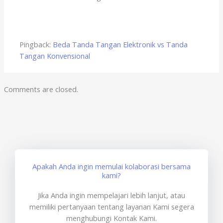
Pingback:
Beda Tanda Tangan Elektronik vs Tanda
Tangan Konvensional
Comments are closed.
Apakah Anda ingin memulai kolaborasi bersama
kami?
Jika Anda ingin mempelajari lebih lanjut, atau
memiliki pertanyaan tentang layanan Kami segera
menghubungi Kontak Kami.