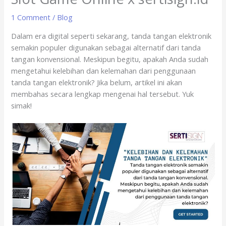
1 Comment
/
Blog
Dalam era digital seperti sekarang, tanda tangan elektronik
semakin populer digunakan sebagai alternatif dari tanda
tangan konvensional. Meskipun begitu, apakah Anda sudah
mengetahui kelebihan dan kelemahan dari penggunaan
tanda tangan elektronik? Jika belum, artikel ini akan
membahas secara lengkap mengenai hal tersebut. Yuk
simak!