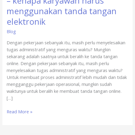
– kenapa karyawan harus
Game
menggunakan tanda tangan
Online
x
elektronik
sertisign.id
Blog
–
kenapa
Dengan pekerjaan sebanyak itu, masih perlu menyelesaikan
karyawan
tugas administratif yang menguras waktu? Mungkin
harus
sekarang adalah saatnya untuk beralih ke tanda tangan
menggunakan
online. Dengan pekerjaan sebanyak itu, masih perlu
tanda
menyelesaikan tugas administratif yang menguras waktu?
tangan
Untuk membuat proses administratif lebih mudah dan tidak
elektronik
mengganggu pekerjaan operasional, mungkin sudah
waktunya untuk beralih ke membuat tanda tangan online.
[…]
Read More »