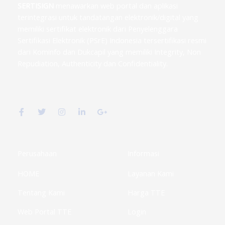
SERTISIGN
menawarkan web portal dan aplikasi
terintegrasi untuk tandatangan elektronik/digital yang
memiliki sertifikat elektronik dari Penyelenggara
Sertifikasi Elektronik (PSrE) Indonesia tersertifikasi resmi
dari Kominfo dan Dukcapil yang memiliki Integrity, Non
Repudiation, Authenticity dan Confidentiality.
F
T
I
L
G
a
w
n
i
o
c
i
s
n
o
e
t
t
k
g
b
t
a
e
l
o
e
g
d
e
o
r
r
i
-
k
a
n
p
Perusahaan
Informasi
-
m
-
l
f
i
u
HOME
Layanan Kami
n
s
-
g
Tentang Kami
Harga TTE
Web Portal TTE
Login