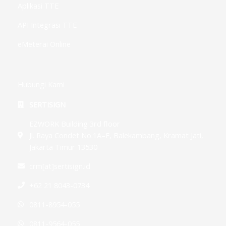
Aplikasi TTE
API Integrasi TTE
eMeterai Online
Hubungi Kami
SERTISIGN
EZWORK Building 3rd floor
Jl. Raya Condet No.1A–F, Balekambang, Kramat Jati,
Jakarta Timur 13530
crm[at]sertisign.id
+62 21 8043-0734
0811-8954-055
0811-9564-055