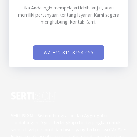
Jika Anda ingin mempelajari lebih lanjut, atau
memiliki pertanyaan tentang layanan Kami segera
menghubungi Kontak Kami.
WA +62 811-8954-055
SERTISIGN
– Sistem Integrator dan Aggregator
Tandatangan Digital terlengkap dan terjangkau untuk
semua level personal dan bisnis yang terkoneksi CA/PSrE
Indonesia. Solusi platform terintegrasi dalam ekosistem