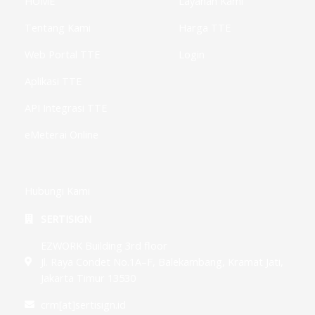
HOME
Layanan Kami
n
s
-
g
Tentang Kami
Harga TTE
Web Portal TTE
Login
Aplikasi TTE
API Integrasi TTE
eMeterai Online
Hubungi Kami
SERTISIGN
EZWORK Building 3rd floor
Jl. Raya Condet No.1A–F, Balekambang, Kramat Jati,
Jakarta Timur 13530
crm[at]sertisign.id