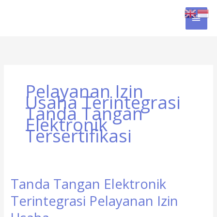
Skip
MAI
to
content
MEN
Pelayanan Izin
Usaha Terintegrasi
Tanda Tangan
Elektronik
Tersertifikasi
Tanda Tangan Elektronik
Tanda
Tangan
Terintegrasi Pelayanan Izin
Elektronik
Terintegrasi