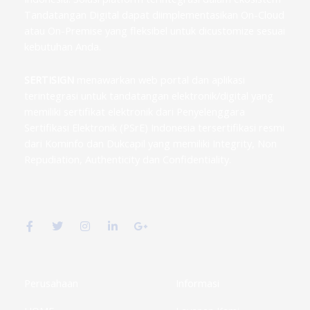
Tandatangan Digital dapat diimplementasikan On-Cloud
atau On-Premise yang fleksibel untuk dicustomize sesuai
kebutuhan Anda.
SERTISIGN
menawarkan web portal dan aplikasi
terintegrasi untuk tandatangan elektronik/digital yang
memiliki sertifikat elektronik dari Penyelenggara
Sertifikasi Elektronik (PSrE) Indonesia tersertifikasi resmi
dari Kominfo dan Dukcapil yang memiliki Integrity, Non
Repudiation, Authenticity dan Confidentiality.
F
T
I
L
G
a
w
n
i
o
c
i
s
n
o
e
t
t
k
g
b
t
a
e
l
o
e
g
d
e
o
r
r
i
-
k
a
n
p
Perusahaan
Informasi
-
m
-
l
f
i
u