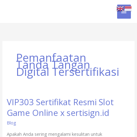
Skip
MAI
to
content
MEN
Pemanfaatan
Tanda Tangan
Digital Tersertifikasi
VIP303 Sertifikat Resmi Slot
VIP303
Sertifikat
Game Online x sertisign.id
Resmi
Slot
Blog
Game
Apakah Anda sering mengalami kesulitan untuk
Online