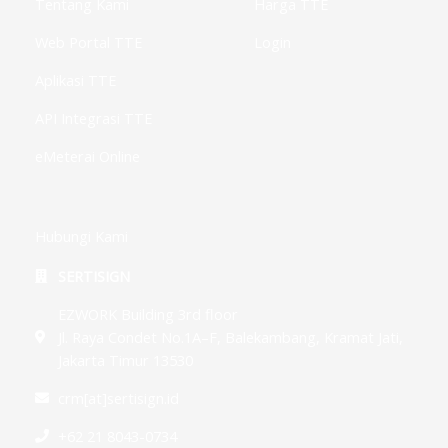
g
Tentang Kami
Harga TTE
Web Portal TTE
Login
Aplikasi TTE
API Integrasi TTE
eMeterai Online
Hubungi Kami
SERTISIGN
EZWORK Building 3rd floor
Jl. Raya Condet No.1A–F, Balekambang, Kramat Jati,
Jakarta Timur 13530
crm[at]sertisign.id
+62 21 8043-0734