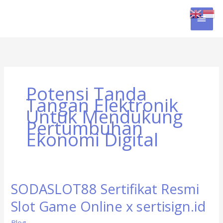
Skip
MAI
to
content
MEN
Potensi Tanda
Tangan Elektronik
Untuk Mendukung
Pertumbuhan
Ekonomi Digital
SODASLOT88 Sertifikat Resmi
SODASLOT88
Sertifikat
Slot Game Online x sertisign.id
Resmi
Slot
Blog