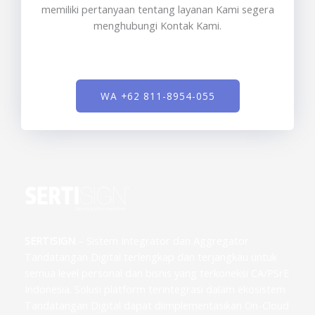
memiliki pertanyaan tentang layanan Kami segera
menghubungi Kontak Kami.
WA +62 811-8954-055
SERTISIGN
– Sistem Integrator dan Aggregator
Tandatangan Digital terlengkap dan terjangkau untuk
semua level personal dan bisnis yang terkoneksi CA/PSrE
Indonesia. Solusi platform terintegrasi dalam ekosistem
Tandatangan Digital dapat diimplementasikan On-Cloud