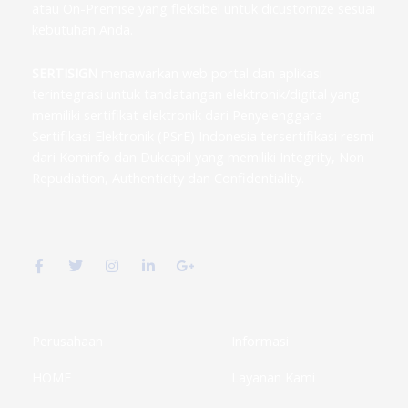
atau On-Premise yang fleksibel untuk dicustomize sesuai
kebutuhan Anda.
SERTISIGN
menawarkan web portal dan aplikasi
terintegrasi untuk tandatangan elektronik/digital yang
memiliki sertifikat elektronik dari Penyelenggara
Sertifikasi Elektronik (PSrE) Indonesia tersertifikasi resmi
dari Kominfo dan Dukcapil yang memiliki Integrity, Non
Repudiation, Authenticity dan Confidentiality.
F
T
I
L
G
a
w
n
i
o
c
i
s
n
o
e
t
t
k
g
b
t
a
e
l
o
e
g
d
e
o
r
r
i
-
k
a
n
p
Perusahaan
Informasi
-
m
-
l
f
i
u
HOME
Layanan Kami
n
s
-