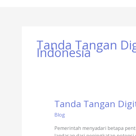
Tanda Tangan Dig
Indonesia
Tanda Tangan Digi
Tanda
Tangan
Blog
Digital
Untuk
Pemerintah menyadari betapa penti
Ekosistem
landasan dari peningkatan potensi 