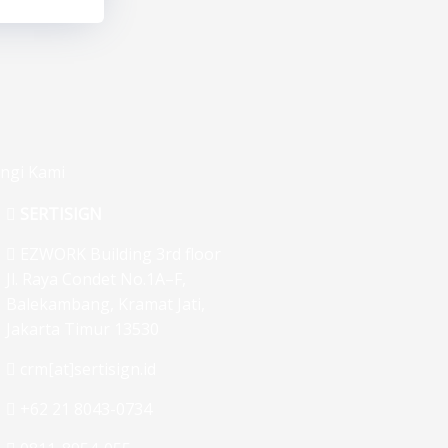
ngi Kami
SERTISIGN
EZWORK Building 3rd floor
Jl. Raya Condet No.1A–F,
Balekambang, Kramat Jati,
Jakarta Timur 13530
crm[at]sertisign.id
+62 21 8043-0734