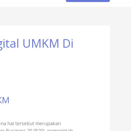
gital UMKM Di
MKM
rena hal tersebut merupakan
he Business 20 (B20), pemerintah