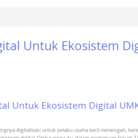
ital Untuk Ekosistem Di
tal Untuk Ekosistem Digital U
ngnya digitalisasi untuk pelaku usaha kecil menengah, ka
ekonomi digital. Oleh karena itu, dalam pertemuan Forum T