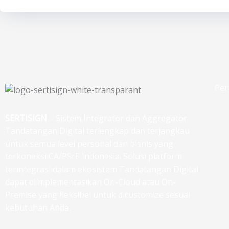
Per
SERTISIGN
– Sistem Integrator dan Aggregator
Tandatangan Digital terlengkap dan terjangkau
untuk semua level personal dan bisnis yang
terkoneksi CA/PSrE Indonesia. Solusi platform
terintegrasi dalam ekosistem Tandatangan Digital
dapat diimplementasikan On-Cloud atau On-
Premise yang fleksibel untuk dicustomize sesuai
kebutuhan Anda.