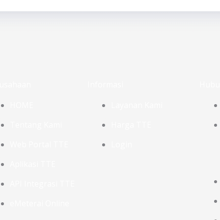
usahaan
Informasi
Hubu
HOME
Layanan Kami
Tentang Kami
Harga TTE
Web Portal TTE
Login
Aplikasi TTE
API Integrasi TTE
eMeterai Online