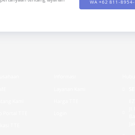
WA +62 811-8954
usahaan
Informasi
Hubu
ME
Layanan Kami
SE
tang Kami
Harga TTE
EZ
Jl
 Portal TTE
Login
Ba
Ja
ikasi TTE