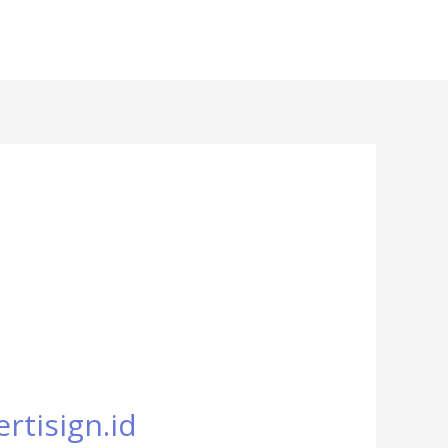
rtisign.id