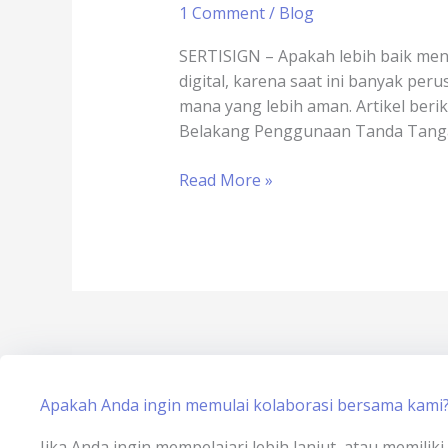
1 Comment
/
Blog
Game
Online
SERTISIGN – Apakah lebih baik men
x
digital, karena saat ini banyak p
sertisign.id
mana yang lebih aman. Artikel ber
Belakang Penggunaan Tanda Tangan
Read More »
Apakah Anda ingin memulai kolaborasi bersama kami
Jika Anda ingin mempelajari lebih lanjut, atau memili