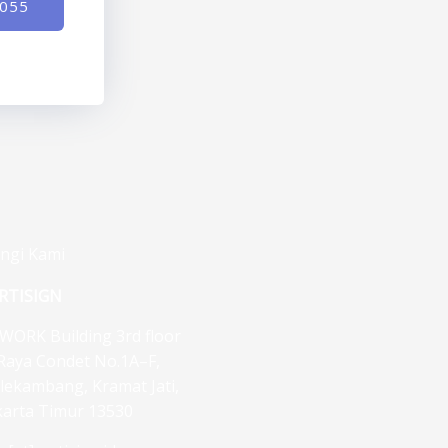
-055
ngi Kami
RTISIGN
WORK Building 3rd floor
. Raya Condet No.1A–F,
lekambang, Kramat Jati,
karta Timur 13530