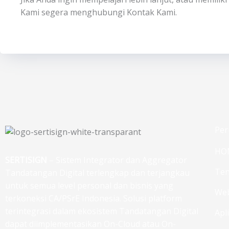
Kami segera menghubungi Kontak Kami.
Per
HO
SERTISIGN
– Sistem Integrator dan Aggregator
Ten
Tandatangan Digital terlengkap dan terjangkau
untuk semua level personal dan bisnis yang
Web
terkoneksi CA/PSrE Indonesia. Solusi platform
terintegrasi dalam ekosistem Tandatangan Digital
Apl
dapat diimplementasikan On-Cloud atau On-