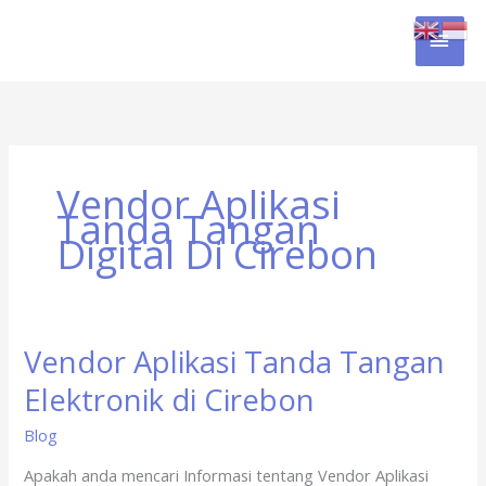
Skip
MAI
to
content
MEN
Vendor Aplikasi
Tanda Tangan
Digital Di Cirebon
Vendor Aplikasi Tanda Tangan
Vendor
Aplikasi
Elektronik di Cirebon
Tanda
Tangan
Blog
Elektronik
Apakah anda mencari Informasi tentang Vendor Aplikasi
di