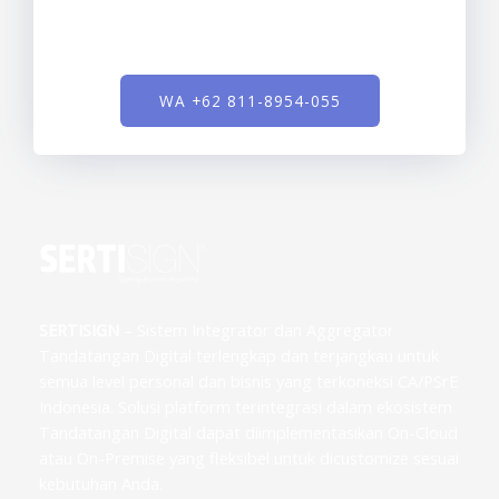
WA +62 811-8954-055
SERTISIGN
– Sistem Integrator dan Aggregator
Tandatangan Digital terlengkap dan terjangkau untuk
semua level personal dan bisnis yang terkoneksi CA/PSrE
Indonesia. Solusi platform terintegrasi dalam ekosistem
Tandatangan Digital dapat diimplementasikan On-Cloud
atau On-Premise yang fleksibel untuk dicustomize sesuai
kebutuhan Anda.