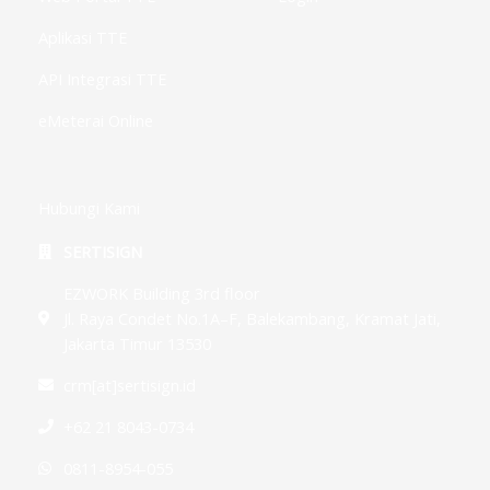
Aplikasi TTE
API Integrasi TTE
eMeterai Online
Hubungi Kami
SERTISIGN
EZWORK Building 3rd floor
Jl. Raya Condet No.1A–F, Balekambang, Kramat Jati,
Jakarta Timur 13530
crm[at]sertisign.id
+62 21 8043-0734
0811-8954-055