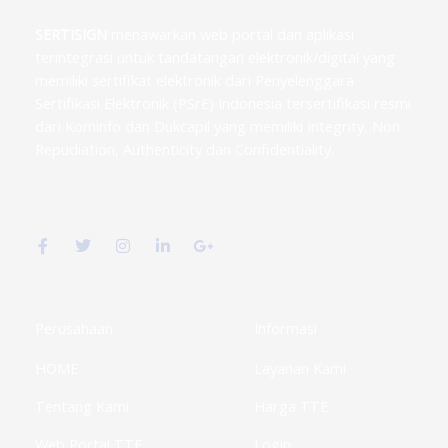
SERTISIGN
menawarkan web portal dan aplikasi
terintegrasi untuk tandatangan elektronik/digital yang
memiliki sertifikat elektronik dari Penyelenggara
Sertifikasi Elektronik (PSrE) Indonesia tersertifikasi resmi
dari Kominfo dan Dukcapil yang memiliki Integrity, Non
Repudiation, Authenticity dan Confidentiality.
F
T
I
L
G
a
w
n
i
o
c
i
s
n
o
e
t
t
k
g
b
t
a
e
l
o
e
g
d
e
o
r
r
i
-
k
a
n
p
Perusahaan
Informasi
-
m
-
l
f
i
u
HOME
Layanan Kami
n
s
-
g
Tentang Kami
Harga TTE
Web Portal TTE
Login