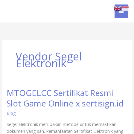
Skip
MAI
to
content
MEN
Vendor Segel
Elektronik
MTOGELCC Sertifikat Resmi
MTOGELCC
Sertifikat
Slot Game Online x sertisign.id
Resmi
Slot
Blog
Game
Segel Elektronik merupakan metode untuk memastikan
Online
dokumen yang sah. Pemanfaatan Sertifikat Elektronik yang
x