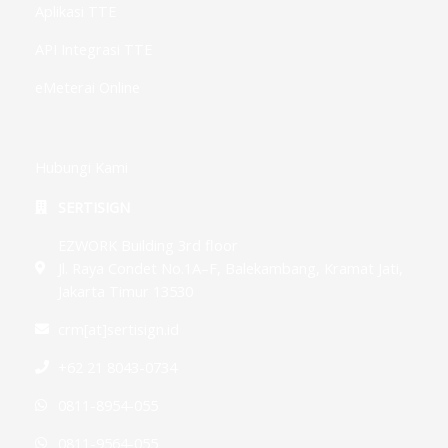
Aplikasi TTE
API Integrasi TTE
eMeterai Online
Hubungi Kami
SERTISIGN
EZWORK Building 3rd floor
Jl. Raya Condet No.1A–F, Balekambang, Kramat Jati,
Jakarta Timur 13530
crm[at]sertisign.id
+62 21 8043-0734
0811-8954-055
0811-9564-055