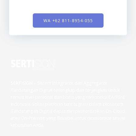
WA +62 811-8954-055
SERTISIGN
– Sistem Integrator dan Aggregator
Tandatangan Digital terlengkap dan terjangkau untuk
semua level personal dan bisnis yang terkoneksi CA/PSrE
Indonesia. Solusi platform terintegrasi dalam ekosistem
Tandatangan Digital dapat diimplementasikan On-Cloud
atau On-Premise yang fleksibel untuk dicustomize sesuai
kebutuhan Anda.