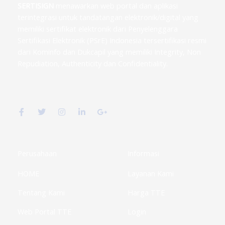
SERTISIGN
menawarkan web portal dan aplikasi
terintegrasi untuk tandatangan elektronik/digital yang
memiliki sertifikat elektronik dari Penyelenggara
Sertifikasi Elektronik (PSrE) Indonesia tersertifikasi resmi
dari Kominfo dan Dukcapil yang memiliki Integrity, Non
Repudiation, Authenticity dan Confidentiality.
F
T
I
L
G
a
w
n
i
o
c
i
s
n
o
e
t
t
k
g
b
t
a
e
l
o
e
g
d
e
o
r
r
i
-
k
a
n
p
Perusahaan
Informasi
-
m
-
l
f
i
u
HOME
Layanan Kami
n
s
-
g
Tentang Kami
Harga TTE
Web Portal TTE
Login