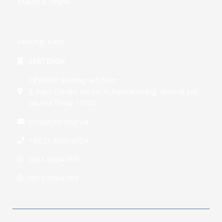
eMeterai Online
Hubungi Kami
SERTISIGN
EZWORK Building 3rd floor
Jl. Raya Condet No.1A–F, Balekambang, Kramat Jati,
Jakarta Timur 13530
crm[at]sertisign.id
+62 21 8043-0734
0811-8954-055
0811-9564-055