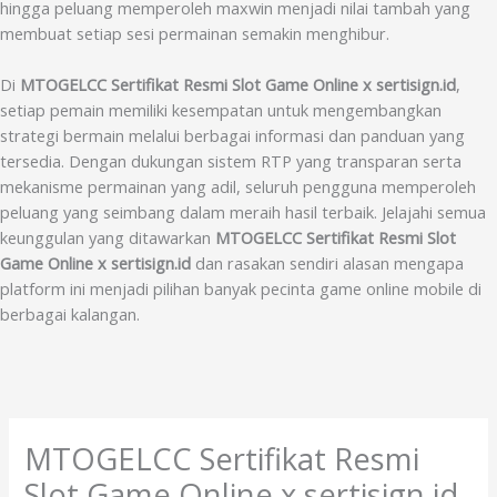
hingga peluang memperoleh maxwin menjadi nilai tambah yang
membuat setiap sesi permainan semakin menghibur.
Di
MTOGELCC Sertifikat Resmi Slot Game Online x sertisign.id
,
setiap pemain memiliki kesempatan untuk mengembangkan
strategi bermain melalui berbagai informasi dan panduan yang
tersedia. Dengan dukungan sistem RTP yang transparan serta
mekanisme permainan yang adil, seluruh pengguna memperoleh
peluang yang seimbang dalam meraih hasil terbaik. Jelajahi semua
keunggulan yang ditawarkan
MTOGELCC Sertifikat Resmi Slot
Game Online x sertisign.id
dan rasakan sendiri alasan mengapa
platform ini menjadi pilihan banyak pecinta game online mobile di
berbagai kalangan.
MTOGELCC Sertifikat Resmi
Slot Game Online x sertisign.id