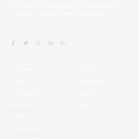
dari Kominfo dan Dukcapil yang memiliki Integrity, Non
Repudiation, Authenticity dan Confidentiality.
F
T
I
L
G
a
w
n
i
o
c
i
s
n
o
e
t
t
k
g
b
t
a
e
l
o
e
g
d
e
o
r
r
i
-
k
a
n
p
Perusahaan
Informasi
-
m
-
l
f
i
u
HOME
Layanan Kami
n
s
-
g
Tentang Kami
Harga TTE
Web Portal TTE
Login
Aplikasi TTE
API Integrasi TTE