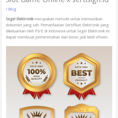
/
Blog
Segel Elektronik
merupakan metode untuk memastikan
dokumen yang sah. Pemanfaatan Sertifikat Elektronik yang
dikeluarkan oleh PSrE di Indonesia untuk Segel Elektronik ini
dapat membuat pemerintahan dan bisnis jadi lebih efisien.