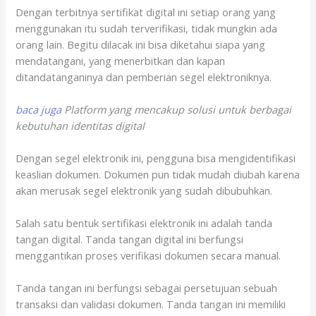
Dengan terbitnya sertifikat digital ini setiap orang yang
menggunakan itu sudah terverifikasi, tidak mungkin ada
orang lain. Begitu dilacak ini bisa diketahui siapa yang
mendatangani, yang menerbitkan dan kapan
ditandatanganinya dan pemberian segel elektroniknya.
baca juga
Platform yang mencakup solusi untuk berbagai
kebutuhan identitas digital
Dengan segel elektronik ini, pengguna bisa mengidentifikasi
keaslian dokumen. Dokumen pun tidak mudah diubah karena
akan merusak segel elektronik yang sudah dibubuhkan.
Salah satu bentuk sertifikasi elektronik ini adalah tanda
tangan digital. Tanda tangan digital ini berfungsi
menggantikan proses verifikasi dokumen secara manual.
Tanda tangan ini berfungsi sebagai persetujuan sebuah
transaksi dan validasi dokumen. Tanda tangan ini memiliki