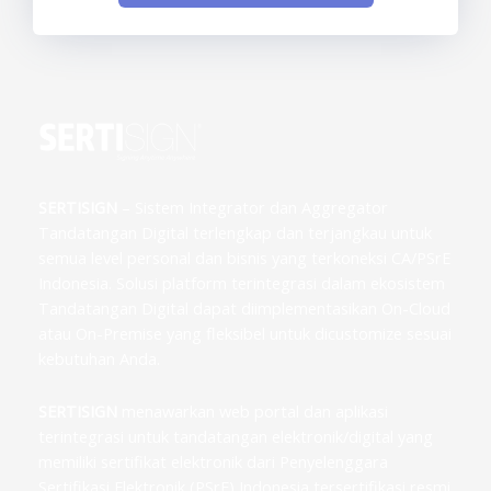
SERTISIGN
– Sistem Integrator dan Aggregator
Tandatangan Digital terlengkap dan terjangkau untuk
semua level personal dan bisnis yang terkoneksi CA/PSrE
Indonesia. Solusi platform terintegrasi dalam ekosistem
Tandatangan Digital dapat diimplementasikan On-Cloud
atau On-Premise yang fleksibel untuk dicustomize sesuai
kebutuhan Anda.
SERTISIGN
menawarkan web portal dan aplikasi
terintegrasi untuk tandatangan elektronik/digital yang
memiliki sertifikat elektronik dari Penyelenggara
Sertifikasi Elektronik (PSrE) Indonesia tersertifikasi resmi