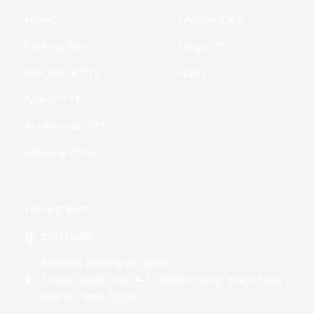
-
m
-
l
f
i
u
HOME
Layanan Kami
n
s
-
g
Tentang Kami
Harga TTE
Web Portal TTE
Login
Aplikasi TTE
API Integrasi TTE
eMeterai Online
Hubungi Kami
SERTISIGN
EZWORK Building 3rd floor
Jl. Raya Condet No.1A–F, Balekambang, Kramat Jati,
Jakarta Timur 13530