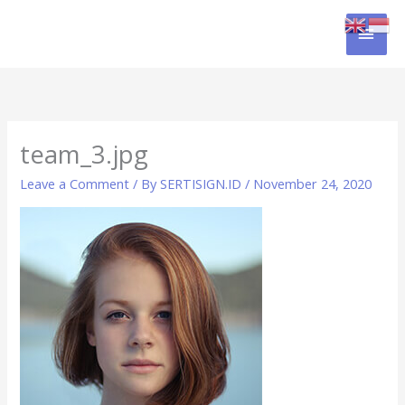
Skip
MAI
to
content
MEN
team_3.jpg
Leave a Comment
/ By
SERTISIGN.ID
/
November 24, 2020