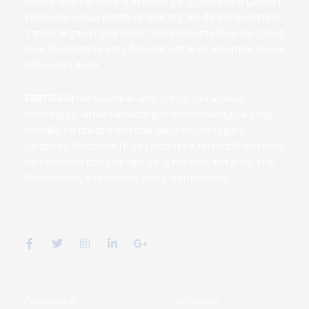
semua level personal dan bisnis yang terkoneksi CA/PSrE
Indonesia. Solusi platform terintegrasi dalam ekosistem
Tandatangan Digital dapat diimplementasikan On-Cloud
atau On-Premise yang fleksibel untuk dicustomize sesuai
kebutuhan Anda.
SERTISIGN
menawarkan web portal dan aplikasi
terintegrasi untuk tandatangan elektronik/digital yang
memiliki sertifikat elektronik dari Penyelenggara
Sertifikasi Elektronik (PSrE) Indonesia tersertifikasi resmi
dari Kominfo dan Dukcapil yang memiliki Integrity, Non
Repudiation, Authenticity dan Confidentiality.
F
T
I
L
G
a
w
n
i
o
c
i
s
n
o
e
t
t
k
g
b
t
a
e
l
o
e
g
d
e
o
r
r
i
-
k
a
n
p
Perusahaan
Informasi