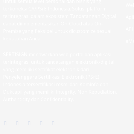
untuk semua level personal dan bisnis yang
Web
terkoneksi CA/PSrE Indonesia. Solusi platform
terintegrasi dalam ekosistem Tandatangan Digital
Apl
dapat diimplementasikan On-Cloud atau On-
API
Premise yang fleksibel untuk dicustomize sesuai
kebutuhan Anda.
eMe
SERTISIGN
menawarkan web portal dan aplikasi
terintegrasi untuk tandatangan elektronik/digital
yang memiliki sertifikat elektronik dari
Penyelenggara Sertifikasi Elektronik (PSrE)
Indonesia tersertifikasi resmi dari Kominfo dan
Dukcapil yang memiliki Integrity, Non Repudiation,
Authenticity dan Confidentiality.
F
T
I
L
G
a
w
n
i
o
c
i
s
n
o