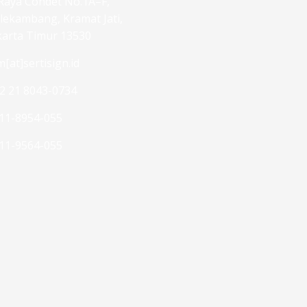
. Raya Condet No.1A–F,
lekambang, Kramat Jati,
karta Timur 13530
m[at]sertisign.id
2 21 8043-0734
11-8954-055
11-9564-055