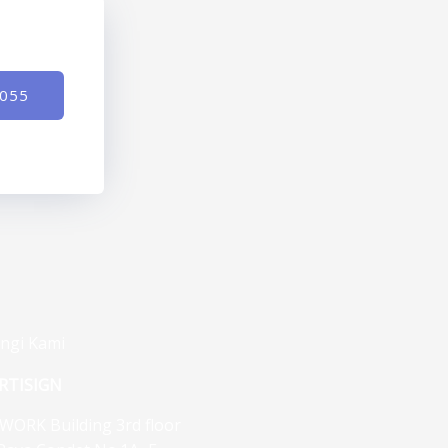
-055
ngi Kami
RTISIGN
WORK Building 3rd floor