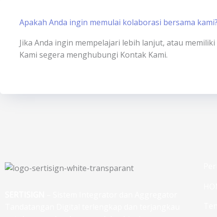
Apakah Anda ingin memulai kolaborasi bersama kami
Jika Anda ingin mempelajari lebih lanjut, atau memili
Kami segera menghubungi Kontak Kami.
Per
HO
SERTISIGN
– Sistem Integrator dan Aggregator
Ten
Tandatangan Digital terlengkap dan terjangkau