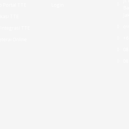
Jl
 Portal TTE
Login
Ba
Ja
ikasi TTE
cr
 Integrasi TTE
+6
terai Online
08
08