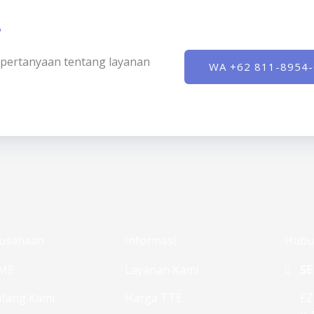
?
ki pertanyaan tentang layanan
WA +62 811-8954
usahaan
Informasi
Hubu
ME
Layanan Kami
SE
tang Kami
Harga TTE
EZ