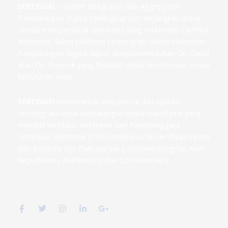
SERTISIGN
– Sistem Integrator dan Aggregator
Tandatangan Digital terlengkap dan terjangkau untuk
semua level personal dan bisnis yang terkoneksi CA/PSrE
Indonesia. Solusi platform terintegrasi dalam ekosistem
Tandatangan Digital dapat diimplementasikan On-Cloud
atau On-Premise yang fleksibel untuk dicustomize sesuai
kebutuhan Anda.
SERTISIGN
menawarkan web portal dan aplikasi
terintegrasi untuk tandatangan elektronik/digital yang
memiliki sertifikat elektronik dari Penyelenggara
Sertifikasi Elektronik (PSrE) Indonesia tersertifikasi resmi
dari Kominfo dan Dukcapil yang memiliki Integrity, Non
Repudiation, Authenticity dan Confidentiality.
F
T
I
L
G
a
w
n
i
o
c
i
s
n
o
e
t
t
k
g
b
t
a
e
l