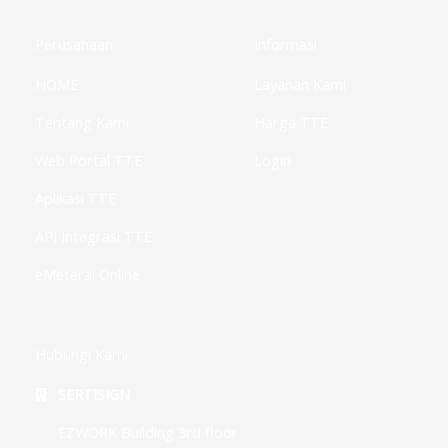
o
e
g
d
e
o
r
r
i
-
k
a
n
p
Perusahaan
Informasi
-
m
-
l
f
i
u
HOME
Layanan Kami
n
s
-
g
Tentang Kami
Harga TTE
Web Portal TTE
Login
Aplikasi TTE
API Integrasi TTE
eMeterai Online
Hubungi Kami
SERTISIGN
EZWORK Building 3rd floor