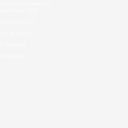
lekambang, Kramat Jati,
karta Timur 13530
m[at]sertisign.id
2 21 8043-0734
11-8954-055
11-9564-055