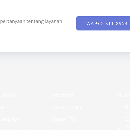
?
ki pertanyaan tentang layanan
WA +62 811-8954
usahaan
Informasi
Hubu
ME
Layanan Kami
SE
tang Kami
Harga TTE
EZ
Jl