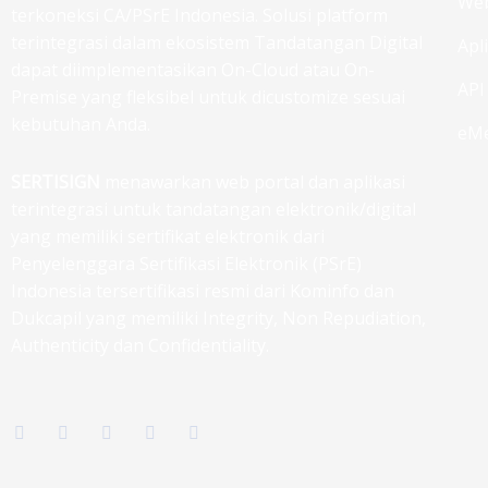
Web
terkoneksi CA/PSrE Indonesia. Solusi platform
terintegrasi dalam ekosistem Tandatangan Digital
Apl
dapat diimplementasikan On-Cloud atau On-
API
Premise yang fleksibel untuk dicustomize sesuai
kebutuhan Anda.
eMe
SERTISIGN
menawarkan web portal dan aplikasi
terintegrasi untuk tandatangan elektronik/digital
yang memiliki sertifikat elektronik dari
Penyelenggara Sertifikasi Elektronik (PSrE)
Indonesia tersertifikasi resmi dari Kominfo dan
Dukcapil yang memiliki Integrity, Non Repudiation,
Authenticity dan Confidentiality.
F
T
I
L
G
a
w
n
i
o
c
i
s
n
o
e
t
t
k
g