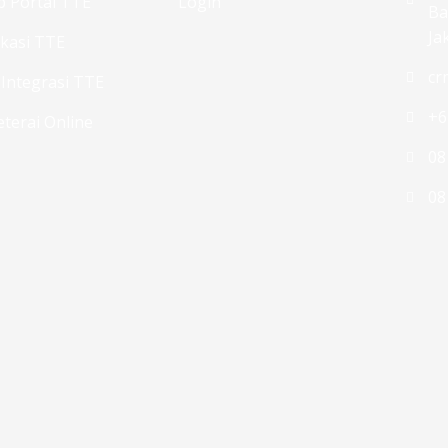
 Portal TTE
Login
Ba
Ja
ikasi TTE
cr
 Integrasi TTE
+6
terai Online
08
08