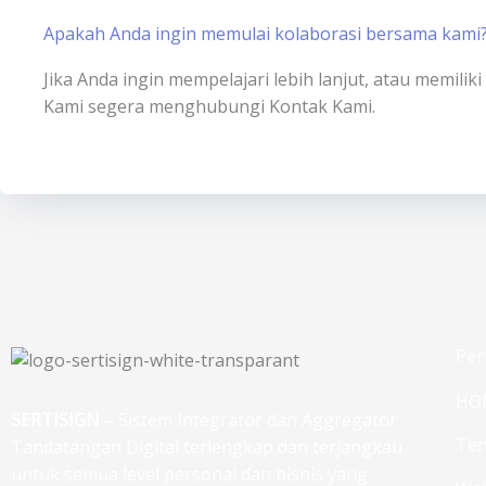
Apakah Anda ingin memulai kolaborasi bersama kami
Jika Anda ingin mempelajari lebih lanjut, atau memili
Kami segera menghubungi Kontak Kami.
Per
HO
SERTISIGN
– Sistem Integrator dan Aggregator
Ten
Tandatangan Digital terlengkap dan terjangkau
untuk semua level personal dan bisnis yang