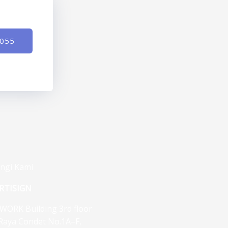
-055
ngi Kami
RTISIGN
WORK Building 3rd floor
. Raya Condet No.1A–F,