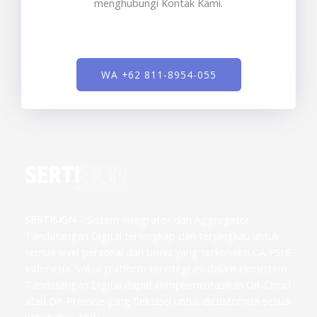
menghubungi Kontak Kami.
WA +62 811-8954-055
SERTISIGN
– Sistem Integrator dan Aggregator
Tandatangan Digital terlengkap dan terjangkau untuk
semua level personal dan bisnis yang terkoneksi CA/PSrE
Indonesia. Solusi platform terintegrasi dalam ekosistem
Tandatangan Digital dapat diimplementasikan On-Cloud
atau On-Premise yang fleksibel untuk dicustomize sesuai