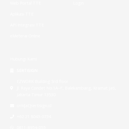
Web Portal TTE
Login
Aplikasi TTE
API Integrasi TTE
eMeterai Online
Hubungi Kami
SERTISIGN
EZWORK Building 3rd floor
Jl. Raya Condet No.1A–F, Balekambang, Kramat Jati,
Jakarta Timur 13530
crm[at]sertisign.id
+62 21 8043-0734
0811-8954-055