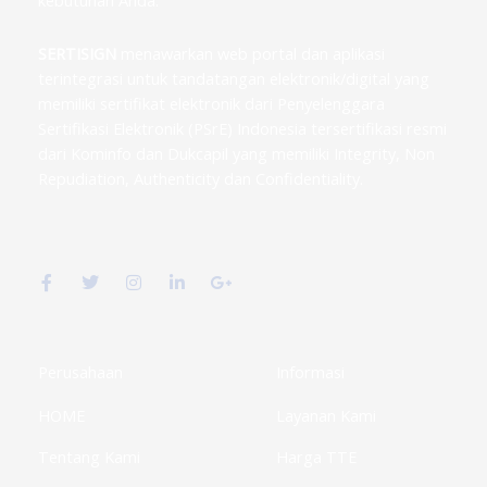
kebutuhan Anda.
SERTISIGN
menawarkan web portal dan aplikasi
terintegrasi untuk tandatangan elektronik/digital yang
memiliki sertifikat elektronik dari Penyelenggara
Sertifikasi Elektronik (PSrE) Indonesia tersertifikasi resmi
dari Kominfo dan Dukcapil yang memiliki Integrity, Non
Repudiation, Authenticity dan Confidentiality.
F
T
I
L
G
a
w
n
i
o
c
i
s
n
o
e
t
t
k
g
b
t
a
e
l
o
e
g
d
e
o
r
r
i
-
k
a
n
p
Perusahaan
Informasi
-
m
-
l
f
i
u
HOME
Layanan Kami
n
s
-
g
Tentang Kami
Harga TTE