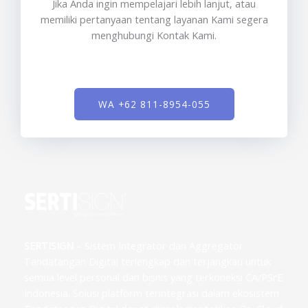
Jika Anda ingin mempelajari lebih lanjut, atau
memiliki pertanyaan tentang layanan Kami segera
menghubungi Kontak Kami.
WA +62 811-8954-055
SERTISIGN
– Sistem Integrator dan Aggregator
Tandatangan Digital terlengkap dan terjangkau untuk
semua level personal dan bisnis yang terkoneksi CA/PSrE
Indonesia. Solusi platform terintegrasi dalam ekosistem