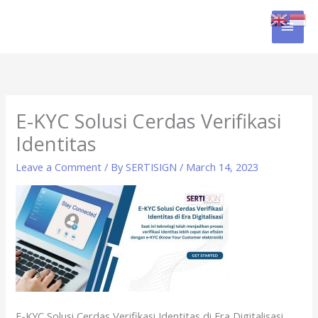
Skip
MAI
to
content
MEN
E-KYC Solusi Cerdas Verifikasi
Identitas
Leave a Comment
/ By
SERTISIGN
/
March 14, 2023
E-KYC Solusi Cerdas Verifikasi Identitas di Era Digitalisasi