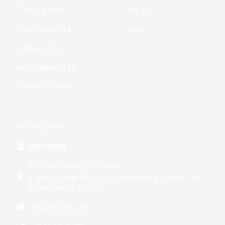
-
g
Tentang Kami
Harga TTE
Web Portal TTE
Login
Aplikasi TTE
API Integrasi TTE
eMeterai Online
Hubungi Kami
SERTISIGN
EZWORK Building 3rd floor
Jl. Raya Condet No.1A–F, Balekambang, Kramat Jati,
Jakarta Timur 13530
crm[at]sertisign.id