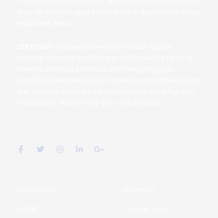
Tandatangan Digital dapat diimplementasikan On-Cloud
atau On-Premise yang fleksibel untuk dicustomize sesuai
kebutuhan Anda.
SERTISIGN
menawarkan web portal dan aplikasi
terintegrasi untuk tandatangan elektronik/digital yang
memiliki sertifikat elektronik dari Penyelenggara
Sertifikasi Elektronik (PSrE) Indonesia tersertifikasi resmi
dari Kominfo dan Dukcapil yang memiliki Integrity, Non
Repudiation, Authenticity dan Confidentiality.
F
T
I
L
G
a
w
n
i
o
c
i
s
n
o
e
t
t
k
g
b
t
a
e
l
o
e
g
d
e
o
r
r
i
-
k
a
n
p
Perusahaan
Informasi
-
m
-
l
f
i
u
HOME
Layanan Kami
n
s