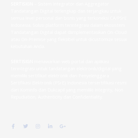
SERTISIGN
– Sistem Integrator dan Aggregator
Tandatangan Digital terlengkap dan terjangkau untuk
semua level personal dan bisnis yang terkoneksi CA/PSrE
Indonesia. Solusi platform terintegrasi dalam ekosistem
Tandatangan Digital dapat diimplementasikan On-Cloud
atau On-Premise yang fleksibel untuk dicustomize sesuai
kebutuhan Anda.
SERTISIGN
menawarkan web portal dan aplikasi
terintegrasi untuk tandatangan elektronik/digital yang
memiliki sertifikat elektronik dari Penyelenggara
Sertifikasi Elektronik (PSrE) Indonesia tersertifikasi resmi
dari Kominfo dan Dukcapil yang memiliki Integrity, Non
Repudiation, Authenticity dan Confidentiality.
F
T
I
L
G
a
w
n
i
o
c
i
s
n
o
e
t
t
k
g
b
t
a
e
l