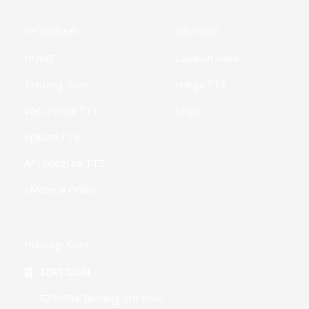
o
e
g
d
e
o
r
r
i
-
k
a
n
p
Perusahaan
Informasi
-
m
-
l
f
i
u
HOME
Layanan Kami
n
s
-
g
Tentang Kami
Harga TTE
Web Portal TTE
Login
Aplikasi TTE
API Integrasi TTE
eMeterai Online
Hubungi Kami
SERTISIGN
EZWORK Building 3rd floor