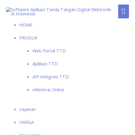
Skip
MAI
to
content
ME
HOME
PRODUK
Web Portal TTD
Aplikasi TTD
API Integrasi TTD
eMeterai Online
Layanan
HARGA
Resources