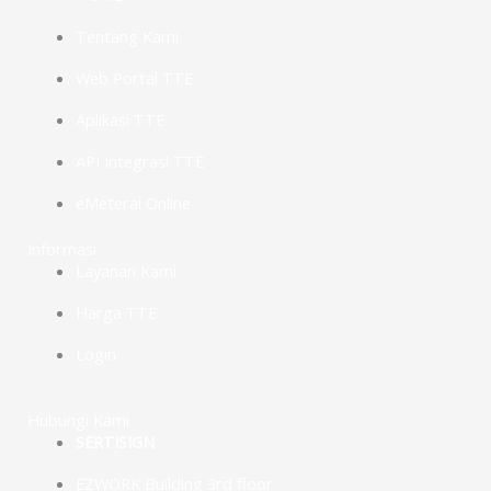
Tentang Kami
Web Portal TTE
Aplikasi TTE
API Integrasi TTE
eMeterai Online
Informasi
Layanan Kami
Harga TTE
Login
Hubungi Kami
SERTISIGN
EZWORK Building 3rd floor