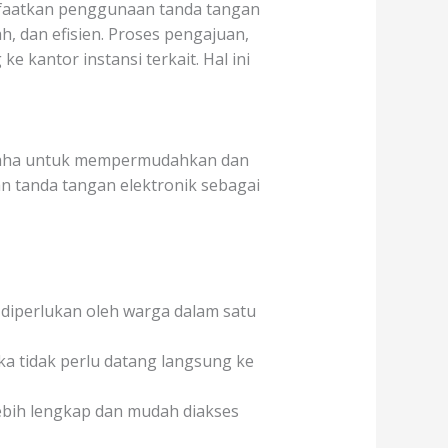
anfaatkan penggunaan tanda tangan
h, dan efisien. Proses pengajuan,
 kantor instansi terkait. Hal ini
 usaha untuk mempermudahkan dan
 tanda tangan elektronik sebagai
diperlukan oleh warga dalam satu
 tidak perlu datang langsung ke
ebih lengkap dan mudah diakses