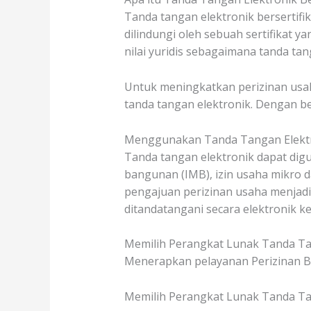
Tanda tangan elektronik bersertif
dilindungi oleh sebuah sertifikat y
nilai yuridis sebagaimana tanda tang
Untuk meningkatkan perizinan usa
tanda tangan elektronik. Dengan beg
Menggunakan Tanda Tangan Elektr
Tanda tangan elektronik dapat dig
bangunan (IMB), izin usaha mikro d
pengajuan perizinan usaha menjadi
ditandatangani secara elektronik k
Memilih Perangkat Lunak Tanda Tan
Menerapkan pelayanan Perizinan Be
Memilih Perangkat Lunak Tanda Tan