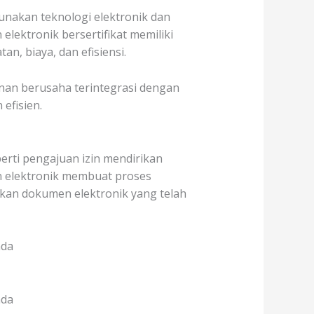
unakan teknologi elektronik dan
elektronik bersertifikat memiliki
an, biaya, dan efisiensi.
nan berusaha terintegrasi dengan
efisien.
erti pengajuan izin mendirikan
an elektronik membuat proses
kan dokumen elektronik yang telah
nda
nda