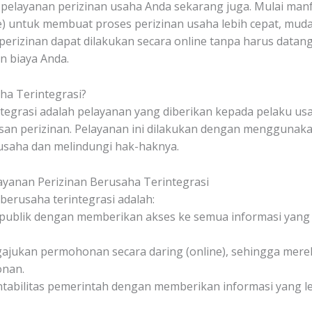
n pelayanan perizinan usaha Anda sekarang juga. Mulai m
re) untuk membuat proses perizinan usaha lebih cepat, muda
izinan dapat dilakukan secara online tanpa harus datang ke
n biaya Anda.
ha Terintegrasi?
integrasi adalah pelayanan yang diberikan kepada pelaku
n perizinan. Pelayanan ini dilakukan dengan menggunakan
 usaha dan melindungi hak-haknya.
ayanan Perizinan Berusaha Terintegrasi
berusaha terintegrasi adalah:
 publik dengan memberikan akses ke semua informasi yang 
ukan permohonan secara daring (online), sehingga mereka
nan.
tabilitas pemerintah dengan memberikan informasi yang l