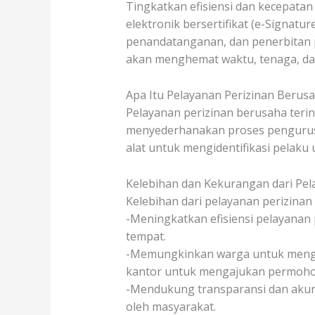
Tingkatkan efisiensi dan kecepata
elektronik bersertifikat (e-Signatu
penandatanganan, dan penerbitan per
akan menghemat waktu, tenaga, da
Apa Itu Pelayanan Perizinan Berusa
Pelayanan perizinan berusaha ter
menyederhanakan proses pengurusa
alat untuk mengidentifikasi pelaku
Kelebihan dan Kekurangan dari Pel
Kelebihan dari pelayanan perizinan 
-Meningkatkan efisiensi pelayanan
tempat.
-Memungkinkan warga untuk mengaj
kantor untuk mengajukan permoho
-Mendukung transparansi dan akun
oleh masyarakat.