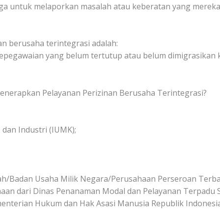
a untuk melaporkan masalah atau keberatan yang mereka 
n berusaha terintegrasi adalah:
epegawaian yang belum tertutup atau belum dimigrasikan ke
enerapkan Pelayanan Perizinan Berusaha Terintegrasi?
 dan Industri (IUMK);
ah/Badan Usaha Milik Negara/Perusahaan Perseroan Terba
haan dari Dinas Penanaman Modal dan Pelayanan Terpadu S
enterian Hukum dan Hak Asasi Manusia Republik Indonesia