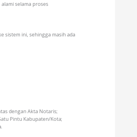
alami selama proses
 sistem ini, sehingga masih ada
tas dengan Akta Notaris;
atu Pintu Kabupaten/Kota;
.