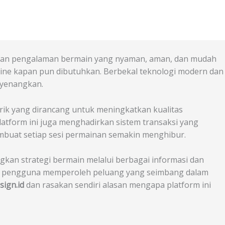
kan pengalaman bermain yang nyaman, aman, dan mudah
line kapan pun dibutuhkan. Berbekal teknologi modern dan
nyenangkan.
ik yang dirancang untuk meningkatkan kualitas
latform ini juga menghadirkan sistem transaksi yang
mbuat setiap sesi permainan semakin menghibur.
kan strategi bermain melalui berbagai informasi dan
ruh pengguna memperoleh peluang yang seimbang dalam
sign.id
dan rasakan sendiri alasan mengapa platform ini