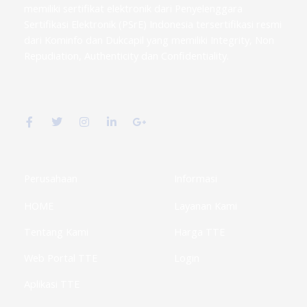
memiliki sertifikat elektronik dari Penyelenggara
Sertifikasi Elektronik (PSrE) Indonesia tersertifikasi resmi
dari Kominfo dan Dukcapil yang memiliki Integrity, Non
Repudiation, Authenticity dan Confidentiality.
F
T
I
L
G
a
w
n
i
o
c
i
s
n
o
e
t
t
k
g
b
t
a
e
l
o
e
g
d
e
o
r
r
i
-
k
a
n
p
Perusahaan
Informasi
-
m
-
l
f
i
u
HOME
Layanan Kami
n
s
-
g
Tentang Kami
Harga TTE
Web Portal TTE
Login
Aplikasi TTE