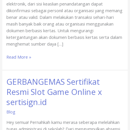
elektronik, dari sisi keaslian penandatangan dapat
sertisign.id
dikonfirmasi sebagai personil atau organisasi yang memang
benar atau valid. Dalam melakukan transaksi sehari-hari
masih banyak baik orang atau organisasi menggunakan
dokumen berbasis kertas. Untuk mengurangi
ketergantungan akan dokumen berbasis kertas serta dalam
menghemat sumber daya […]
Read More »
GERBANGEMAS Sertifikat
GERBANGEMAS
Sertifikat
Resmi Slot Game Online x
Resmi
Slot
sertisign.id
Game
Blog
Online
x
Hey semua! Pernahkah kamu merasa seberapa melelahkan
sertisign.id
tugas administrasi di sekolah? Dari mengumpulkan absensi,