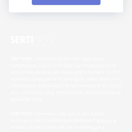
SERTISIGN
– Sistem Integrator dan Aggregator
Tandatangan Digital terlengkap dan terjangkau untuk
semua level personal dan bisnis yang terkoneksi CA/PSrE
Indonesia. Solusi platform terintegrasi dalam ekosistem
Tandatangan Digital dapat diimplementasikan On-Cloud
atau On-Premise yang fleksibel untuk dicustomize sesuai
kebutuhan Anda.
SERTISIGN
menawarkan web portal dan aplikasi
terintegrasi untuk tandatangan elektronik/digital yang
memiliki sertifikat elektronik dari Penyelenggara