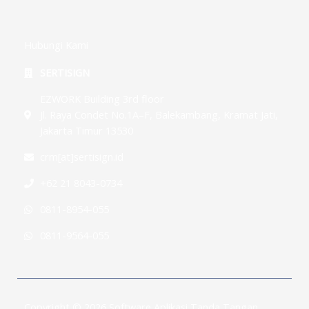
Hubungi Kami
SERTISIGN
EZWORK Building 3rd floor
Jl. Raya Condet No.1A–F, Balekambang, Kramat Jati,
Jakarta Timur 13530
crm[at]sertisign.id
+62 21 8043-0734
0811-8954-055
0811-9564-055
Copyright © 2026 Software Aplikasi Tanda Tangan