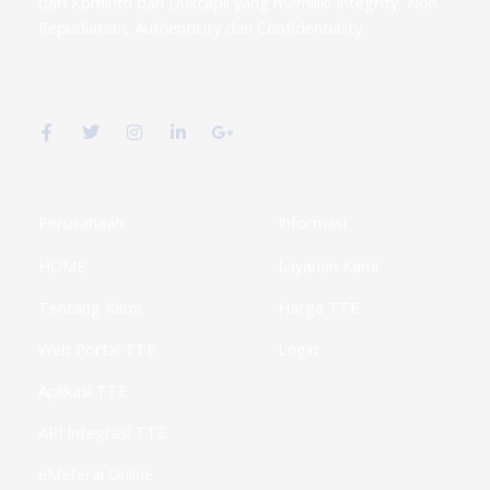
dari Kominfo dan Dukcapil yang memiliki Integrity, Non
Repudiation, Authenticity dan Confidentiality.
F
T
I
L
G
a
w
n
i
o
c
i
s
n
o
e
t
t
k
g
b
t
a
e
l
o
e
g
d
e
o
r
r
i
-
k
a
n
p
Perusahaan
Informasi
-
m
-
l
f
i
u
HOME
Layanan Kami
n
s
-
g
Tentang Kami
Harga TTE
Web Portal TTE
Login
Aplikasi TTE
API Integrasi TTE
eMeterai Online