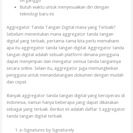
terganggu
Butuh waktu untuk menyesuaikan diri dengan
teknologi baru ini.
Aggregator Tanda Tangan Digital mana yang Terbaik?
Sebelum menentukan mana aggregator tanda tangan
digital yang terbaik, pertama-tama kita perlu memahami
apa itu aggregator tanda tangan digital. Aggregator tanda
tangan digital adalah sebuah platform dimana pengguna
dapat menyimpan dan mengatur semua tanda tangannya
secara online. Selain itu, aggregator juga memungkinkan
pengguna untuk menandatangani dokumen dengan mudah
dan cepat.
Banyak aggregator tanda tangan digital yang beroperasi di
Indonesia, namun hanya beberapa yang dapat dikatakan
sebagai yang terbaik. Berikut ini adalah daftar 5 aggregator
tanda tangan digital terbaik:
e-Signatures by Signaturely