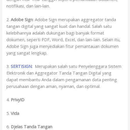
notifikasi, dan lain-lain.
2.
Adobe Sign
: Adobe Sign merupakan aggregator tanda
tangan digital yang sangat kuat dan handal. Salah satu
kelebihannya adalah dukungan bagi banyak format
dokumen, seperti PDF, Word, Excel, dan lain-lain. Selain itu,
Adobe Sign juga menyediakan fitur pemantauan dokumen
yang sangat lengkap.
3.
SERTISIGN
:
Merupakan salah satu Penyelenggara Sistem
Elektronik dan Aggregator Tanda Tangan Digital yang
dapat membantu Anda dalam pengamanan data penting
perusahaan dengan aman, nyaman, dan optimal.
4.
PrivyID
5.
Vida
6.
Djelas Tanda Tangan