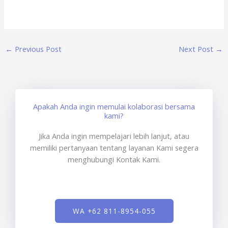
←
Previous Post
Next Post
→
Apakah Anda ingin memulai kolaborasi bersama
kami?
Jika Anda ingin mempelajari lebih lanjut, atau
memiliki pertanyaan tentang layanan Kami segera
menghubungi Kontak Kami.
WA +62 811-8954-055