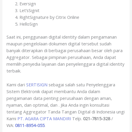
Eversign
Let’sSignit
RightSignature by Citrix Online
HelloSign
Saat ini, penggunaan digital identity dalam pengamanan
maupun pengelolaan dokumen digital tersebut sudah
banyak diterapkan di berbagai perusahaan besar oleh para
Aggregator. Sebagai pimpinan perusahaan, Anda dapat
memilih penyedia layanan dan penyelenggara digital identity
terbaik.
Kami dari
SERTISIGN
sebagai salah satu Penyelenggara
Sistem Elektronik dapat membantu Anda dalam
pengamanan data penting perusahaan dengan aman,
nyaman, dan optimal, dan . Jika Anda ingin konsultasi
tentang Aggregator Tanda Tangan Digital di Indonesia ungi
Kami
PT. AGARA CIPTA MANDIRI
Telp.
021-7815-328
/
WA:
0811-8954-055
.