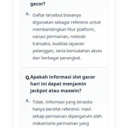
gacor?
Daftar tersebut biasanya
digunakan sebagai referensi untuk
membandingkan fitur platform,
variasi permainan, metode
transaksi, kualitas layanan
pelanggan, serta kemudahan akses
dari berbagai perangkat.
Apakah informasi slot gacor
hari ini dapat menjamin
jackpot atau maxwin?
Tidak. Informasi yang tersedia
hanya bersifat referensi. Hasil
setiap permainan dipengaruhi oleh
mekanisme permainan yang