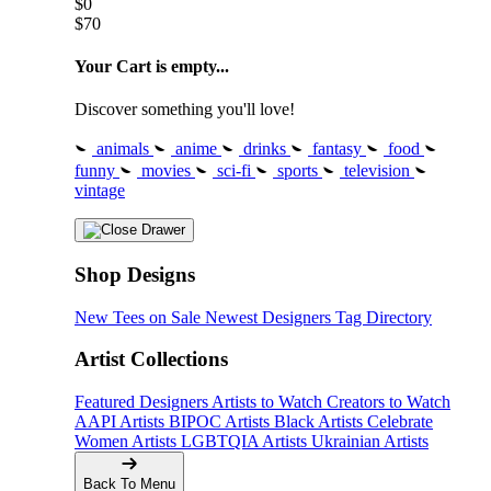
$0
$70
Your Cart is empty...
Discover something you'll love!
animals
anime
drinks
fantasy
food
funny
movies
sci-fi
sports
television
vintage
Shop Designs
New Tees on Sale
Newest Designers
Tag Directory
Artist Collections
Featured Designers
Artists to Watch
Creators to Watch
AAPI Artists
BIPOC Artists
Black Artists
Celebrate
Women Artists
LGBTQIA Artists
Ukrainian Artists
Back To Menu