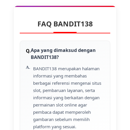
FAQ BANDIT138
Apa yang dimaksud dengan
BANDIT138?
BANDIT138 merupakan halaman
informasi yang membahas
berbagai referensi mengenai situs
slot, pembaruan layanan, serta
informasi yang berkaitan dengan
permainan slot online agar
pembaca dapat memperoleh
gambaran sebelum memilih
platform yang sesuai.