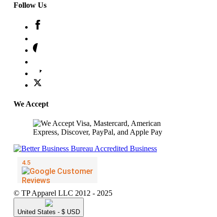
Follow Us
We Accept
© TP Apparel LLC 2012 - 2025
United States - $ USD