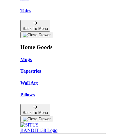
Totes
Back To Menu
Home Goods
Mugs
Tapestries
Wall Art
Pillows
Back To Menu