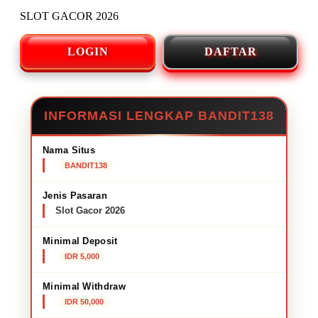
SLOT GACOR 2026
LOGIN
DAFTAR
INFORMASI LENGKAP BANDIT138
Nama Situs
BANDIT138
Jenis Pasaran
Slot Gacor 2026
Minimal Deposit
IDR 5,000
Minimal Withdraw
IDR 50,000