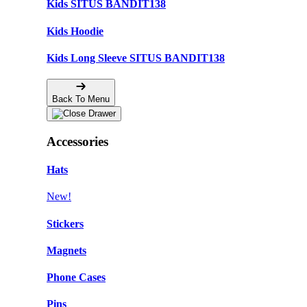
Kids SITUS BANDIT138
Kids Hoodie
Kids Long Sleeve SITUS BANDIT138
Back To Menu
Accessories
Hats
New!
Stickers
Magnets
Phone Cases
Pins